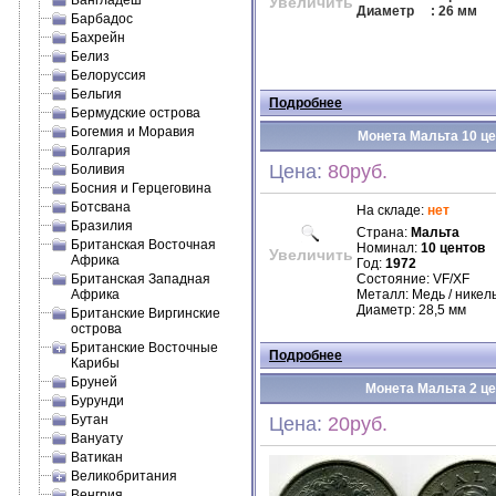
Бангладеш
Увеличить
Диаметр
: 26 мм
Барбадос
Бахрейн
Белиз
Белоруссия
Бельгия
Подробнее
Бермудские острова
Богемия и Моравия
Монета Мальта 10 цен
Болгария
Цена:
80руб.
Боливия
Босния и Герцеговина
Ботсвана
На складе:
нет
Бразилия
Страна:
Мальта
Британская Восточная
Номинал:
10 центов
Увеличить
Африка
Год:
1972
Британская Западная
Состояние: VF/XF
Африка
Металл: Медь / никел
Диаметр: 28,5 мм
Британские Виргинские
острова
Британские Восточные
Подробнее
Карибы
Бруней
Монета Мальта 2 цен
Бурунди
Бутан
Цена:
20руб.
Вануату
Ватикан
Великобритания
Венгрия