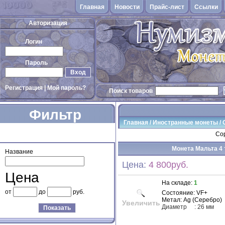
Главная
Новости
Прайс-лист
Cсылки
Авторизация
Логин
Пароль
Вход
Регистрация
|
Мой пароль?
Поиск товаров
Фильтр
Главная
/
Иностранные монеты
/
товаров
Сор
Монета Мальта 4 
Название
Цена:
4 800руб.
Цена
На складе:
1
от
до
руб.
Состояние: VF+
Метал: Ag (Серебро)
Увеличить
Диаметр
: 26 мм
Показать