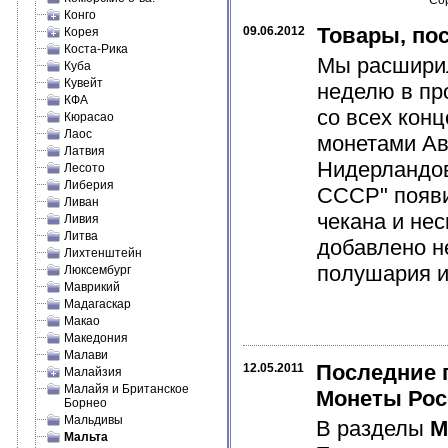
Сор
Конго
Товары, по
09.06.2012
Корея
Коста-Рика
Мы расширил
Куба
Кувейт
неделю в пр
КФА
со всех кон
Кюрасао
Лаос
монетами Авс
Латвия
Нидерландов
Лесото
Либерия
СССР" появи
Ливан
чекана и не
Ливия
Литва
добавлено н
Лихтенштейн
полушария и 
Люксембург
Маврикий
Мадагаскар
Макао
Македония
Малави
Последние 
12.05.2011
Малайзия
Малайя и Британское
Монеты Рос
Борнео
Мальдивы
В разделы
М
Мальта