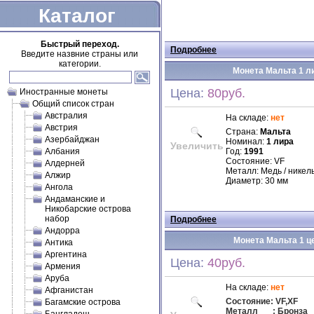
Каталог
Быстрый переход.
Подробнее
Введите назвние страны или
категории.
Монета Мальта 1 ли
Цена:
80руб.
Иностранные монеты
Общий список стран
Австралия
На складе:
нет
Австрия
Страна:
Мальта
Азербайджан
Номинал:
1 лира
Увеличить
Албания
Год:
1991
Состояние: VF
Алдерней
Металл: Медь / никел
Алжир
Диаметр: 30 мм
Ангола
Андаманские и
Никобарские острова
набор
Подробнее
Андорра
Монета Мальта 1 це
Антика
Аргентина
Цена:
40руб.
Армения
Аруба
На складе:
нет
Афганистан
Состояние: VF,XF
Багамские острова
Металл
: Бронза