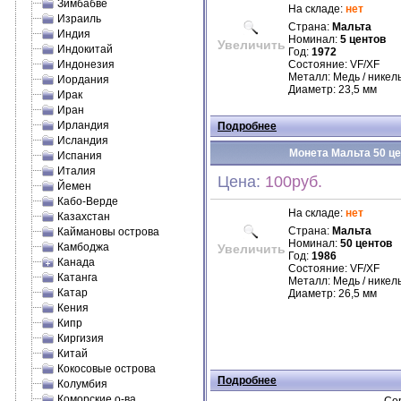
Зимбабве
На складе:
нет
Израиль
Страна:
Мальта
Индия
Номинал:
5 центов
Увеличить
Индокитай
Год:
1972
Индонезия
Состояние: VF/XF
Металл: Медь / никел
Иордания
Диаметр: 23,5 мм
Ирак
Иран
Ирландия
Подробнее
Исландия
Монета Мальта 50 цен
Испания
Италия
Цена:
100руб.
Йемен
Кабо-Верде
На складе:
нет
Казахстан
Страна:
Мальта
Каймановы острова
Номинал:
50 центов
Камбоджа
Увеличить
Год:
1986
Канада
Состояние: VF/XF
Катанга
Металл: Медь / никел
Катар
Диаметр: 26,5 мм
Кения
Кипр
Киргизия
Китай
Кокосовые острова
Подробнее
Колумбия
Коморские о-ва.