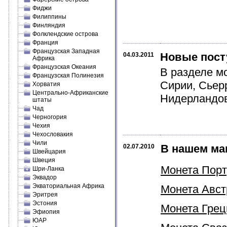
Фиджи
Филиппины
Финляндия
Фолклендские острова
Франция
Французская Западная
Новые пост
04.03.2011
Африка
Французская Океания
В разделе м
Французская Полинезия
Сирии, Сьер
Хорватия
Центрально-Африканские
Нидерландов
штаты
Чад
Черногория
Чехия
Чехословакия
Чили
В нашем ма
02.07.2010
Швейцария
Швеция
Монета Порту
Шри-Ланка
Эквадор
Экваториальная Африка
Монета Австр
Эритрея
Эстония
Монета Греци
Эфиопия
ЮАР