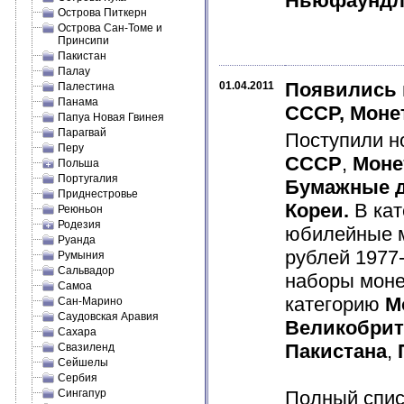
Ньюфаундл
Острова Питкерн
Острова Сан-Томе и
Принсипи
Пакистан
Палау
Появились 
01.04.2011
Палестина
Панама
СССР, Моне
Папуа Новая Гвинея
Парагвай
Поступили н
Перу
СССР
,
Моне
Польша
Португалия
Бумажные д
Приднестровье
Кореи.
В ка
Реюньон
Родезия
юбилейные 
Руанда
рублей 1977
Румыния
Сальвадор
наборы мон
Самоа
категорию
М
Сан-Марино
Саудовская Аравия
Великобри
Сахара
Пакистана
,
Свазиленд
Сейшелы
Сербия
Сингапур
Полный спис