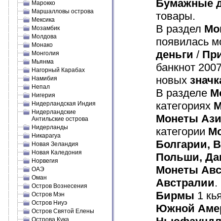
Бумажные д
Марокко
Маршалловы острова
товары.
Мексика
В раздел
Мо
Мозамбик
Молдова
появилась мо
Монако
деньги
/
Пр
Монголия
Мьянма
банкнот 2007
Нагорный Карабах
новых
значк
Намибия
Непал
В разделе
М
Нигерия
категориях
М
Нидерландская Индия
Нидерландские
Монеты Аз
Антильские острова
Нидерланды
категории
М
Никарагуа
Болгарии, В
Новая Зеландия
Новая Каледония
Польши, Да
Норвегия
Монеты Авс
ОАЭ
Оман
Австралии
.
Остров Вознесения
Бирмы
1 кь
Остров Мэн
Остров Ниуэ
Южной Аме
Остров Святой Елены
Острова Кука