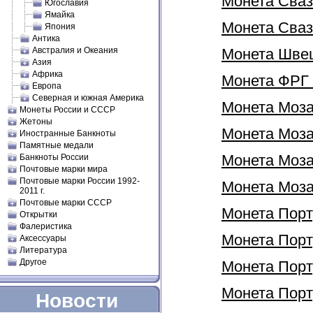
Монета Сваз
Югославия
Ямайка
Монета Свази
Япония
Антика
Австралия и Океания
Монета Швеци
Азия
Африка
Монета ФРГ 
Европа
Северная и южная Америка
Монета Моза
Монеты России и СССР
Жетоны
Монета Мозам
Иностранные Банкноты
Памятные медали
Монета Моза
Банкноты России
Почтовые марки мира
Почтовые марки России 1992-
Монета Моза
2011 г.
Почтовые марки СССР
Монета Порт
Открытки
Фалеристика
Монета Порту
Аксессуары
Литература
Другое
Монета Порту
Монета Порту
Новости