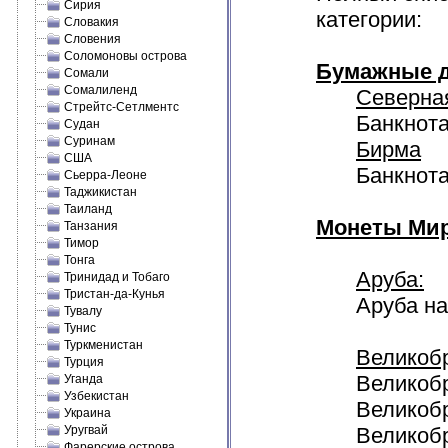
Сирия
категории:
Словакия
Словения
Соломоновы острова
Бумажные д
Сомали
Сомалиленд
Северна
Стрейтс-Сетлментс
Банкнота
Судан
Суринам
Бирма
США
Банкнота
Сьерра-Леоне
Таджикистан
Таиланд
Монеты Мир
Танзания
Тимор
Тонга
Аруба:
Тринидад и Тобаго
Тристан-да-Кунья
Аруба на
Тувалу
Тунис
Туркменистан
Великоб
Турция
Великобр
Уганда
Узбекистан
Великобр
Украина
Уругвай
Великобр
Фарерские острова