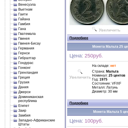
Венесуэла
Вьетнам
Гаити
Гайана
Гамбия
Гана
Увеличить
Гватемала
Подробнее
Гвинея
Гвинея-Бисау
Монета Мальта 25 цен
Германия
Гернси
Цена:
250руб.
Гибралтар
Гондурас
На складе:
нет
Гонконг
Страна:
Мальта
Гренландия
Номинал:
25 центов
Увеличить
Греция
Год:
1975
Грузия
Состояние: VF/XF
Дания
Металл: Латунь
Диаметр: 30 мм
Джерси
Доминиканская
республика
Подробнее
Египет
Заир
Монета Мальта 5 цен
Замбия
Цена:
100руб.
Западно-Африканские
Штаты