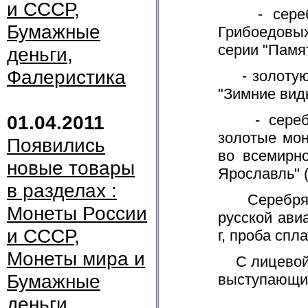
и СССР,
- серебря
Бумажные
Грибоедовых
серии "Памя
деньги,
Фалеристика
- золотую 
"Зимние вид
01.04.2011
- серебря
золотые мон
Появились
во всемирн
новые товары
Ярославль" (
в разделах :
Серебряные
Монеты России
русской ави
и СССР,
г, проба спл
Монеты мира и
С лицевой и
Бумажные
выступающий
деньги