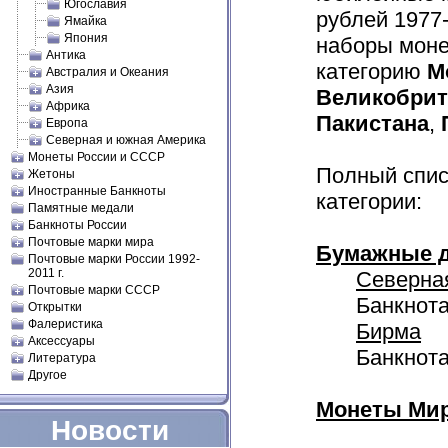
Югославия
рублей 1977
Ямайка
Япония
наборы мон
Антика
категорию
М
Австралия и Океания
Азия
Великобри
Африка
Пакистана
,
Европа
Северная и южная Америка
Монеты России и СССР
Полный спис
Жетоны
Иностранные Банкноты
категории:
Памятные медали
Банкноты России
Почтовые марки мира
Бумажные д
Почтовые марки России 1992-
2011 г.
Северна
Почтовые марки СССР
Банкнота
Открытки
Фалеристика
Бирма
Аксессуары
Банкнота
Литература
Другое
Монеты Мир
Новости