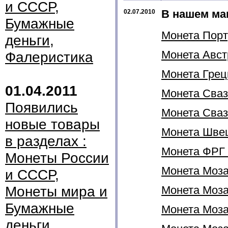
и СССР,
В нашем ма
02.07.2010
Бумажные
Монета Порту
деньги,
Монета Австр
Фалеристика
Монета Греци
01.04.2011
Монета Сваз
Появились
Монета Свази
новые товары
Монета Швеци
в разделах :
Монета ФРГ 
Монеты России
Монета Моза
и СССР,
Монеты мира и
Монета Мозам
Бумажные
Монета Моза
деньги