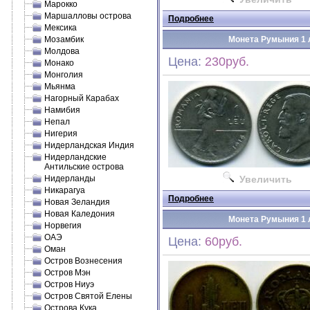
Марокко
Маршалловы острова
Подробнее
Мексика
Мозамбик
Монета Румыния 1 л
Молдова
Цена:
230руб.
Монако
Монголия
Мьянма
Нагорный Карабах
Намибия
Непал
Нигерия
Нидерландская Индия
Нидерландские
Антильские острова
Нидерланды
Увеличить
Никарагуа
Подробнее
Новая Зеландия
Новая Каледония
Монета Румыния 1 л
Норвегия
ОАЭ
Цена:
60руб.
Оман
Остров Вознесения
Остров Мэн
Остров Ниуэ
Остров Святой Елены
Острова Кука