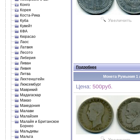
Конго
Корея
Коста-Рика
Увеличить
Куба
Кувейт
КФА
Кюрасао
Лаос
Латвия
Лесото
Либерия
Ливан
Подробнее
Ливия
Литва
Монета Румыния 1 л
Лихтенштейн
Люксембург
Цена:
500руб.
Маврикий
Мадагаскар
Макао
Македония
Малави
Малайзия
Малайя и Британское
Борнео
Мальдивы
Мальта
Увеличить