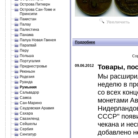
Острова Питкерн
Острова Сан-Томе и
Принсипи
Пакистан
Увеличить
Палау
Палестина
Панама
Папуа Новая Гвинея
Подробнее
Парагвай
Перу
Польша
Сор
Португалия
Товары, по
09.06.2012
Приднестровье
Реюньон
Мы расширил
Родезия
Руанда
неделю в пр
Румыния
со всех кон
Сальвадор
Самоа
монетами Авс
Сан-Марино
Нидерландов
Саудовская Аравия
Сахара
СССР" появи
Свазиленд
чекана и не
Сейшелы
Сербия
добавлено н
Сингапур