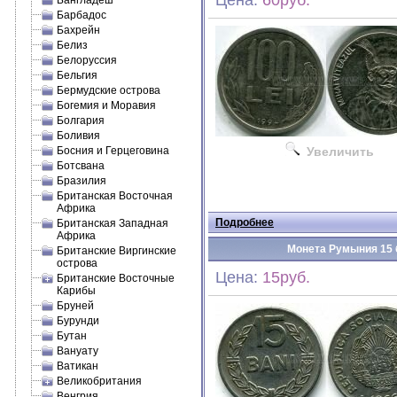
Цена:
60руб.
Бангладеш
Барбадос
Бахрейн
Белиз
Белоруссия
Бельгия
Бермудские острова
Богемия и Моравия
Болгария
Боливия
Босния и Герцеговина
Увеличить
Ботсвана
Бразилия
Британская Восточная
Африка
Подробнее
Британская Западная
Африка
Монета Румыния 15 б
Британские Виргинские
острова
Цена:
15руб.
Британские Восточные
Карибы
Бруней
Бурунди
Бутан
Вануату
Ватикан
Великобритания
Венгрия