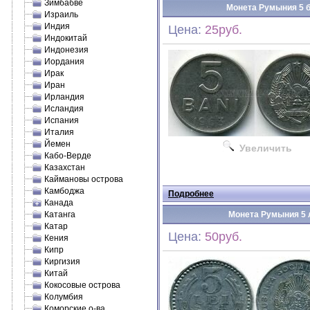
Зимбабве
Монета Румыния 5 ба
Израиль
Индия
Цена:
25руб.
Индокитай
Индонезия
Иордания
Ирак
Иран
Ирландия
Исландия
Испания
Италия
Йемен
Увеличить
Кабо-Верде
Казахстан
Каймановы острова
Камбоджа
Подробнее
Канада
Катанга
Монета Румыния 5 л
Катар
Цена:
50руб.
Кения
Кипр
Киргизия
Китай
Кокосовые острова
Колумбия
Коморские о-ва.