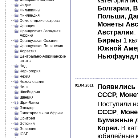
категории
М
Фиджи
Болгарии, В
Филиппины
Польши, Да
Финляндия
Фолклендские острова
Монеты Авс
Франция
Австралии
.
Французская Западная
Африка
Бирмы
1 кь
Французская Океания
Французская Полинезия
Южной Аме
Хорватия
Ньюфаундл
Центрально-Африканские
штаты
Чад
Черногория
Чехия
Чехословакия
Появились 
01.04.2011
Чили
Швейцария
СССР, Моне
Швеция
Поступили н
Шри-Ланка
Эквадор
СССР
,
Моне
Экваториальная Африка
Эритрея
Бумажные д
Эстония
Кореи.
В ка
Эфиопия
ЮАР
юбилейные 