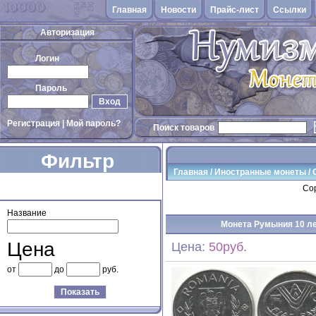
Главная
Новости
Прайс-лист
Cсылки
Авторизация
Логин
Пароль
Вход
Регистрация
|
Мой пароль?
Поиск товаров
Фильтр
Главная
/
Иностранные монеты
/
товаров
Сор
Название
Монета Румыния 10 лей
Цена
Цена:
50руб.
от
до
руб.
Показать