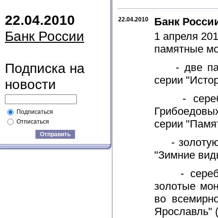
22.04.2010
Банк Росси
22.04.2010
Банк России
1 апреля 20
памятные мо
Подписка на
- две памя
серии "Истор
новости
- серебря
Грибоедовых
Подписаться
серии "Памя
Отписаться
Отправить
- золотую 
"Зимние вид
- серебря
золотые мон
во всемирн
Ярославль" (