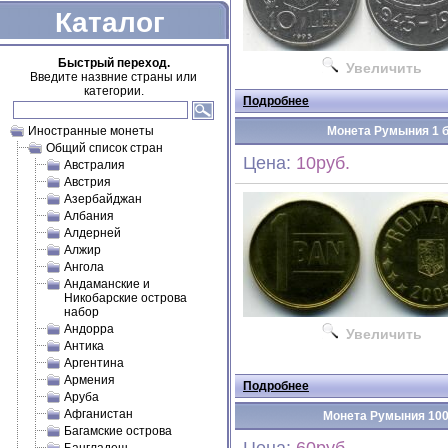
Каталог
Быстрый переход.
Увеличить
Введите назвние страны или
категории.
Подробнее
Иностранные монеты
Монета Румыния 1 ба
Общий список стран
Цена:
10руб.
Австралия
Австрия
Азербайджан
Албания
Алдерней
Алжир
Ангола
Андаманские и
Никобарские острова
набор
Андорра
Увеличить
Антика
Аргентина
Армения
Подробнее
Аруба
Афганистан
Монета Румыния 100 
Багамские острова