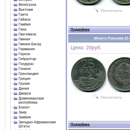
Венесуэла
Вьетнам
Увеличить
Гаити
Гайана
Гамбия
Гана
Подробнее
Гватемала
Монета Румыния 25 б
Гвинея
Гвинея-Бисау
Цена:
20руб.
Германия
Гернси
Гибралтар
Гондурас
Гонконг
Гренландия
Греция
Грузия
Дания
Джерси
Увеличить
Доминиканская
республика
Египет
Заир
Замбия
Западно-Африканские
Подробнее
Штаты