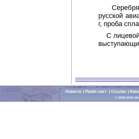
Серебряные
русской ави
г, проба спл
С лицевой и
выступающий
Новости
|
Прайс-лист
|
Cсылки
|
Корз
© 2009-2011 И