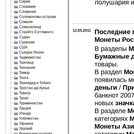
полушария и 
Сирия
Словакия
Словения
Соломоновы острова
Сомали
Сомалиленд
Последние 
12.05.2011
Стрейтс-Сетлментс
Судан
Монеты Рос
Суринам
В разделы
М
США
Сьерра-Леоне
Бумажные д
Таджикистан
Таиланд
товары.
Танзания
В раздел
Мо
Тимор
Тонга
появилась мо
Тринидад и Тобаго
деньги
/
Пр
Тристан-да-Кунья
Тувалу
банкнот 2007
Тунис
новых
значк
Туркменистан
Турция
В разделе
М
Уганда
категориях
М
Узбекистан
Украина
Монеты Аз
Уругвай
Фарерские острова