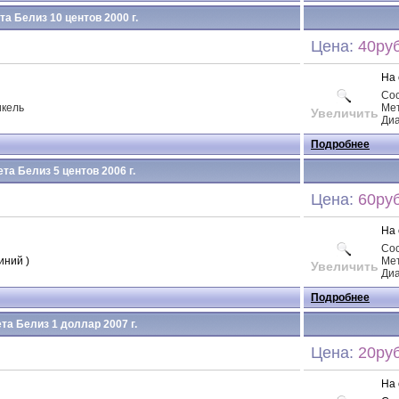
а Белиз 10 центов 2000 г.
Цена:
40руб
На 
Со
икель
Ме
Увеличить
Ди
Подробнее
та Белиз 5 центов 2006 г.
Цена:
60руб
На 
Со
иний )
Ме
Увеличить
Ди
Подробнее
та Белиз 1 доллар 2007 г.
Цена:
20руб
На 