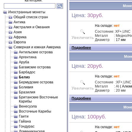
категории.
Монет
Иностранные монеты
Цена:
30руб.
Общий список стран
Антика
На складе:
нет
Австралия и Океания
Состояние: XF+,UNC
Азия
Металл
: Медно/Н
Африка
Увеличить
Диаметр
:
17 мм
Европа
Северная и южная Америка
Подробнее
Антильские острова
Моне
Аргентина
Аруба
Цена:
20руб.
Багамские острова
Барбадос
На складе:
нет
Белиз
Бермудские острова
Состояние
:
XF
+,UNC
Металл
: Al
( Алюм
Боливия
Увеличить
Диаметр
: 20 мм
Бразилия
Британские Восточные
Подробнее
Карибы
Венесуэла
Моне
Восточные Карибы
Цена:
100руб.
Гаити
Гайана
Гондурас
На складе:
нет
Доминиканская