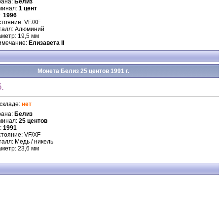
рана:
Белиз
минал:
1 цент
:
1996
тояние: VF/XF
талл: Алюминий
метр: 19,5 мм
имечание:
Елизавета II
Монета Белиз 25 центов 1991 г.
.
складе:
нет
рана:
Белиз
минал:
25 центов
:
1991
тояние: VF/XF
алл: Медь / никель
метр: 23,6 мм