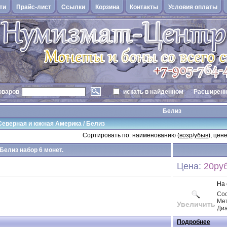
ти
Прайс-лист
Cсылки
Корзина
Контакты
Условия оплаты
оваров
искать в найденном
Расширенн
Белиз
Северная и южная Америка
/
Белиз
Сортировать по: наименованию (
возр
/
убыв
), цене
Белиз набор 6 монет.
Цена:
20руб
На 
Со
Ме
Увеличить
Ди
Подробнее