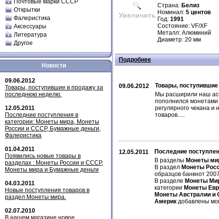
Почтовые марки СССР
Страна:
Белиз
Открытки
Номинал:
5 центов
Увеличить
Фалеристика
Год:
1991
Состояние: VF/XF
Аксессуары
Металл: Алюминий
Литература
Диаметр: 20 мм
Другое
Подробнее
Новости
09.06.2012
Товары, поступившие
09.06.2012
Товары, поступившие в продажу за
последнюю неделю.
Мы расширили наш асс
пополнился монетами 
12.05.2011
регулярного чекана и 
Последние поступления в
товаров.....
категории: Монеты мира, Монеты
России и СССР, Бумажные деньги,
Фалеристика
01.04.2011
Последние поступлен
12.05.2011
Появились новые товары в
В разделы
Монеты ми
разделах : Монеты России и СССР,
В раздел
Монеты Рос
Монеты мира и Бумажные деньги
образцов банкнот 2007
В разделе
Монеты Ми
04.03.2011
категории
Монеты Ев
Новые поступления товаров в
Монеты Австралии и 
раздел Монеты мира.
Америк
добавлены м
02.07.2010
В нашем магазине новое