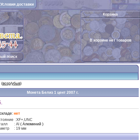
Условия доставки
Корзина
В корзине нет товаров
ый поиск
 (
возр
/
убыв
)
Монета Белиз 1 цент 2007 г.
.
складе:
нет
стояние
:
XF
+,UNC
талл
: Al
( Алюминий )
аметр
: 19 мм