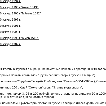
 эскудо 1994 г.
 эскудо 1996 г."Китай 1513".
 эскудо 1996 г."Тайвань 1582".
 эскудо 1997 г.
 эскудо 1991 г.
 эскудо 1993 г.
 эскудо 1995 г."Тимор 1515".
 эскудо 1989 г.
анк России выпускает в обращение памятные монеты из драгоценных металло
ряные монеты номиналом 1 рубль серии "История русской авиации";
оминалом 25 рублей "Усадьба Грибоедовых "Хмелита" (XVIII-XIX вв.), Смолен
иналом 200 рублей "Скелетон" серии "Зимние виды спорта";
 номиналом 3, 25 и 200 рублей, золотые монеты номиналом 50 и 10000 
к 1000-летию со дня основания города).
миналом 1 рубль серии "История русской авиации" (масса драгоценного ме