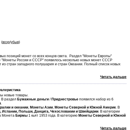
 (
возр
/
убыв
)
ых позиций монет со всех концов света. Раздел "Монеты Европы"
ле "Монеты России и СССР" появилось несколько новых монет СССР
т из стран западного полушария и стран Океании. Полный список новых
Читать дальше
Фалеристика
ы новые товары.
. В раздел
Бумажные деньги
/
Приднестровье
появился набор из 6
в
.
ралии и океании
,
Монеты Азии
,
Монеты Северной и Южной Америк
. В
и, Испании, Польши, Данцига, Чехословакии и Швейцарии
. В категории
а Монета
Бирмы
1 кьят 1953 года. В категорию
Монеты Северной и Южной
Читать дальше