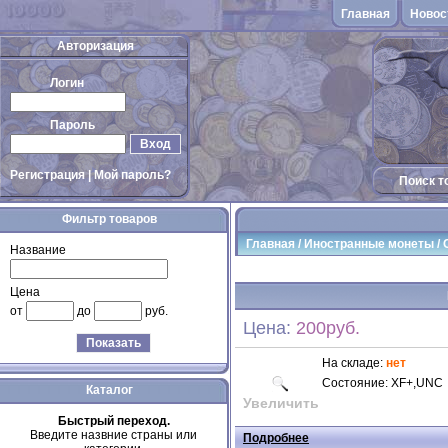
Главная
Новос
Авторизация
Логин
Пароль
Вход
Регистрация
|
Мой пароль?
Поиск т
Фильтр товаров
Главная
/
Иностранные монеты
/
Название
Цена
от
до
руб.
Цена:
200руб.
Показать
На складе:
нет
Состояние: XF+,UNC
Каталог
Увеличить
Быстрый переход.
Введите назвние страны или
Подробнее