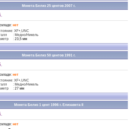
Монета Белиз 25 центов 2007 г.
.
складе:
нет
стояние: XF+,UNC
талл
: Медно/Никель
аметр
:
23,5 мм
Монета Белиз 50 центов 1991 г.
.
складе:
нет
стояние: XF+,UNC
талл
: Медно/Никель
аметр
:
27 мм
Монета Белиз 1 цент 1996 г. Елизавета II
.
складе:
нет