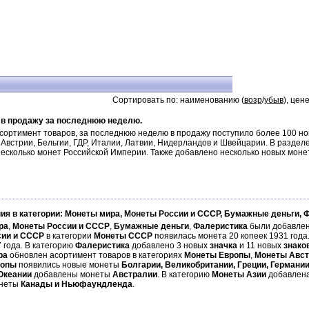
Сортировать по: наименованию (
возр
/
убыв
), цене
 в продажу за последнюю неделю.
ортимент товаров, за последнюю неделю в продажу поступило более 100 нов
Австрии, Бельгии, ГДР, Италии, Латвии, Нидерландов и Швейцарии. В разде
несколько монет Российской Империи. Также добавлено несколько новых моне
ия в категории: Монеты мира, Монеты России и СССР, Бумажные деньги, 
ра
,
Монеты России и СССР
,
Бумажные деньги
,
Фалеристика
были добавлен
сии и СССР
в категории
Монеты СССР
появилась монета 20 копеек 1931 года
 года. В категорию
Фалеристика
добавлено 3 новых
значка
и 11 новых
знако
ра
обновлен асортимент товаров в категориях
Монеты Европы
,
Монеты Авст
ропы
появились новые монеты
Болгарии, Великобритании, Греции, Германи
Океании
добавлены монеты
Австралии
. В категорию
Монеты Азии
добавлен
онеты
Канады и Ньюфаундленда
.