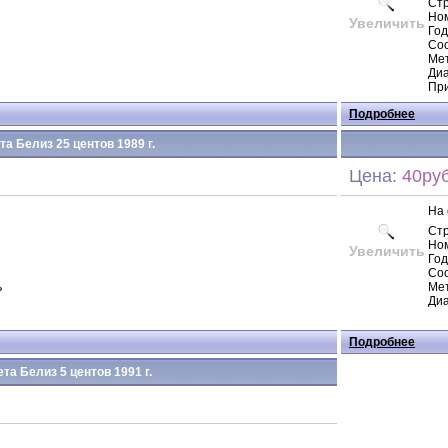
Ст
Но
Увеличить
Год
Сос
Ме
Диа
Пр
Подробнее
а Белиз 25 центов 1989 г.
Цена:
40руб
На 
Ст
Но
Увеличить
Год
Сос
ь
Мет
Диа
Подробнее
та Белиз 5 центов 1991 г.