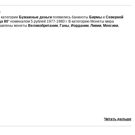
и
В категории
Бумажные деньги
появились банкноты
Бирмы
и
Северной
а 80
" номиналом 5 рублей 1977-1980 г. В категорию Монеты мира
авлены монеты
Великобритании
,
Ганы
,
Иордании
,
Ливии
,
Мексики
,
Читать дальше