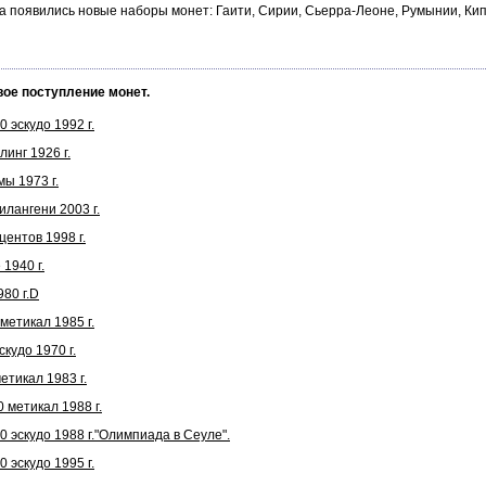
а появились новые наборы монет: Гаити, Сирии, Сьерра-Леоне, Румынии, Ки
вое поступление монет.
 эскудо 1992 г.
инг 1926 г.
ы 1973 г.
лангени 2003 г.
ентов 1998 г.
1940 г.
80 г.D
етикал 1985 г.
кудо 1970 г.
тикал 1983 г.
 метикал 1988 г.
 эскудо 1988 г."Олимпиада в Сеуле".
 эскудо 1995 г.