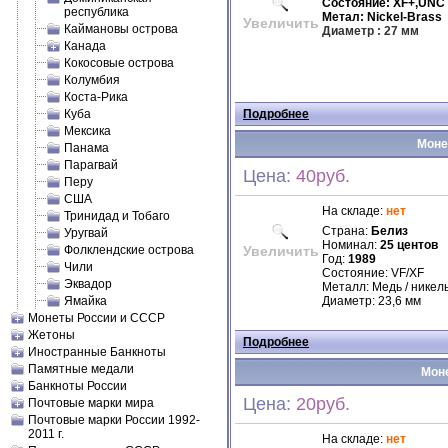
Состояние: XF+,UNC
республика
Метал: Nickel-Brass
Увеличить
Каймановы острова
Диаметр
: 27 мм
Канада
Кокосовые острова
Колумбия
Коста-Рика
Куба
Подробнее
Мексика
Монет
Панама
Парагвай
Цена:
40руб.
Перу
США
На складе:
нет
Тринидад и Тобаго
Страна:
Белиз
Уругвай
Номинал:
25 центов
Фолклендские острова
Увеличить
Год:
1989
Чили
Состояние: VF/XF
Эквадор
Металл: Медь / никел
Ямайка
Диаметр: 23,6 мм
Монеты России и СССР
Жетоны
Подробнее
Иностранные Банкноты
Памятные медали
Моне
Банкноты России
Цена:
20руб.
Почтовые марки мира
Почтовые марки России 1992-
2011 г.
На складе:
нет