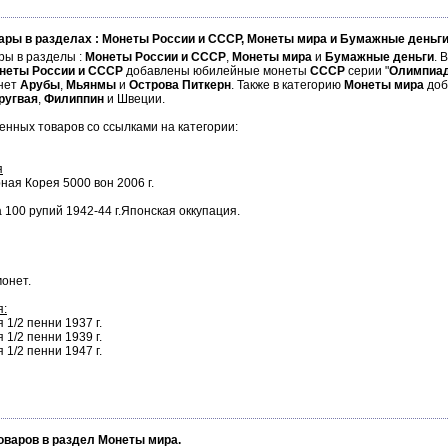
ары в разделах : Монеты России и СССР, Монеты мира и Бумажные деньг
ры в разделы :
Монеты России
и СССР
,
Монеты мира
и
Бумажные деньги
. 
неты России и СССР
добавлены юбилейные монеты
СССР
серии "
Олимпиад
нет
Арубы
,
Мьянмы
и
Острова Питкерн
. Также в категорию
Монеты мира
доб
ругвая
,
Филиппин
и Швеции.
нных товаров со ссылками на категории:
я
ная Корея 5000 вон 2006 г.
 100 рупий 1942-44 г.Японская оккупация.
монет.
я:
1/2 пенни 1937 г.
1/2 пенни 1939 г.
1/2 пенни 1947 г.
оваров в раздел Монеты мира.