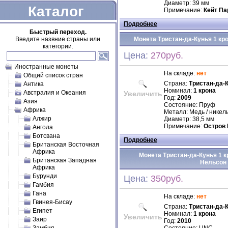
Диаметр: 39 мм
Каталог
Примечание:
Кейт Па
Подробнее
Быстрый переход.
Введите назвние страны или
Монета Тристан-да-Кунья 1 кро
категории.
Цена:
270руб.
Иностранные монеты
На складе:
нет
Общий список стран
Страна:
Тристан-да-
Антика
Номинал:
1 крона
Австралия и Океания
Увеличить
Год:
2009
Азия
Состояние: Пруф
Африка
Металл: Медь / никел
Алжир
Диаметр: 38,5 мм
Примечание:
Остров
Ангола
Ботсвана
Подробнее
Британская Восточная
Африка
Монета Тристан-да-Кунья 1 кр
Британская Западная
Нельсон
Африка
Бурунди
Цена:
350руб.
Гамбия
Гана
На складе:
нет
Гвинея-Бисау
Страна:
Тристан-да-
Египет
Номинал:
1 крона
Увеличить
Заир
Год:
2010