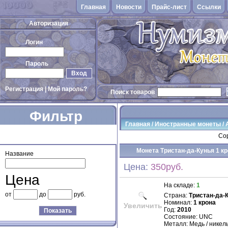
Главная
Новости
Прайс-лист
Cсылки
Авторизация
Логин
Пароль
Вход
Регистрация
|
Мой пароль?
Поиск товаров
Фильтр
Главная
/
Иностранные монеты
/
товаров
Сор
Монета Тристан-да-Кунья 1 кро
Название
Цена:
350руб.
Цена
На складе:
1
от
до
руб.
Страна:
Тристан-да-
Номинал:
1 крона
Увеличить
Год:
2010
Показать
Состояние: UNC
Металл: Медь / никел