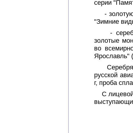
серии "Памя
- золотую 
"Зимние вид
- серебря
золотые мон
во всемирн
Ярославль" (
Серебряные
русской ави
г, проба спл
С лицевой и
выступающий