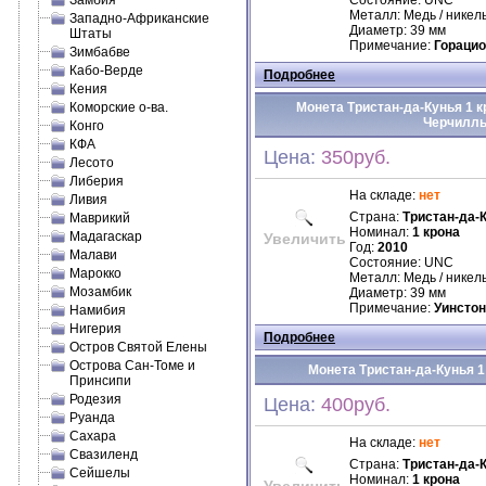
Замбия
Состояние: UNC
Металл: Медь / никел
Западно-Африканские
Диаметр: 39 мм
Штаты
Примечание:
Гораци
Зимбабве
Кабо-Верде
Подробнее
Кения
Коморские о-ва.
Монета Тристан-да-Кунья 1 кр
Черчилл
Конго
КФА
Цена:
350руб.
Лесото
Либерия
На складе:
нет
Ливия
Страна:
Тристан-да-
Маврикий
Номинал:
1 крона
Мадагаскар
Увеличить
Год:
2010
Малави
Состояние: UNC
Марокко
Металл: Медь / никел
Мозамбик
Диаметр: 39 мм
Примечание:
Уинсто
Намибия
Нигерия
Подробнее
Остров Святой Елены
Острова Сан-Томе и
Монета Тристан-да-Кунья 1 
Принсипи
Родезия
Цена:
400руб.
Руанда
Сахара
На складе:
нет
Свазиленд
Страна:
Тристан-да-
Сейшелы
Номинал:
1 крона