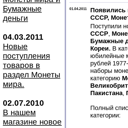
Бумажные
Появились 
01.04.2011
деньги
СССР, Моне
Поступили н
СССР
,
Моне
04.03.2011
Бумажные д
Новые
Кореи.
В ка
поступления
юбилейные 
рублей 1977
товаров в
наборы мон
раздел Монеты
категорию
М
мира.
Великобри
Пакистана
,
02.07.2010
Полный спис
В нашем
категории:
магазине новое