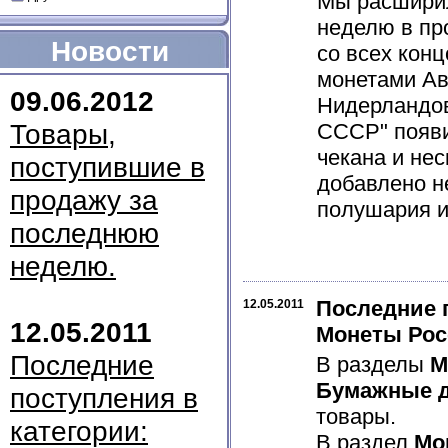
Мы расширил
неделю в пр
Новости
со всех кон
монетами Авс
09.06.2012
Нидерландов
Товары,
СССР" появи
чекана и не
поступившие в
добавлено н
продажу за
полушария и 
последнюю
неделю.
Последние 
12.05.2011
12.05.2011
Монеты Рос
Последние
В разделы
М
Бумажные д
поступления в
товары.
категории:
В раздел
Мо