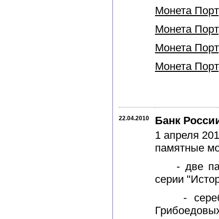
Монета Порту
Монета Порту
Монета Порту
Монета Порту
Банк Росси
22.04.2010
1 апреля 20
памятные мо
- две памя
серии "Истор
- серебря
Грибоедовых