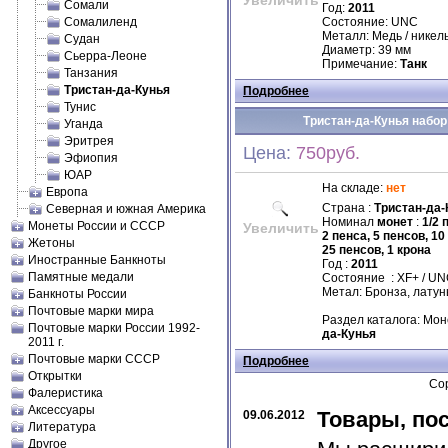
Увеличить
Сомали
Год:
2011
Сомалиленд
Состояние: UNC
Металл: Медь / никел
Судан
Диаметр: 39 мм
Сьерра-Леоне
Примечание:
Танк
Танзания
Тристан-да-Кунья
Подробнее
Тунис
Тристан-да-Кунья набор 
Уганда
Эритрея
Цена:
750руб.
Эфиопия
ЮАР
На складе:
нет
Европа
Страна :
Тристан-да-
Северная и южная Америка
Номинал
монет
:
1/2 
Монеты России и СССР
Увеличить
2 пенса, 5 пенсов, 10
Жетоны
25 пенсов, 1 крона
Иностранные Банкноты
Год :
2011
Памятные медали
Состояние : XF+ / U
Метал: Бронза, латунь
Банкноты России
Почтовые марки мира
Раздел каталога: Мон
Почтовые марки России 1992-
да-Кунья
2011 г.
Почтовые марки СССР
Подробнее
Открытки
Сор
Фалеристика
Аксессуары
Товары, по
09.06.2012
Литература
Другое