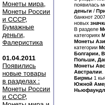
Монеты мира,
появилась мо
Монеты России
деньги
/
Пр
банкнот 2007
и СССР,
новых
значк
Бумажные
В разделе
М
деньги,
категориях
М
Монеты Аз
Фалеристика
категории
М
Болгарии, В
01.04.2011
Польши, Да
Появились
Монеты Авс
Австралии
.
новые товары
Бирмы
1 кь
в разделах :
Южной Аме
Монеты России
Ньюфаундл
и СССР,
Монеты мира и