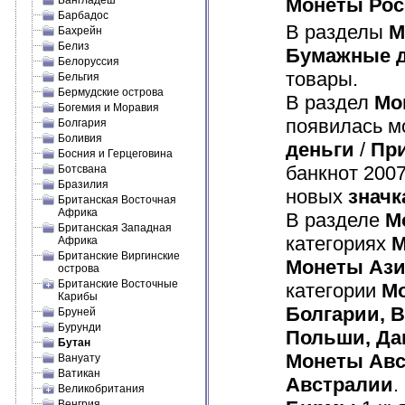
Бангладеш
Монеты Рос
Барбадос
В разделы
М
Бахрейн
Белиз
Бумажные д
Белоруссия
товары.
Бельгия
Бермудские острова
В раздел
Мо
Богемия и Моравия
появилась мо
Болгария
Боливия
деньги
/
Пр
Босния и Герцеговина
банкнот 2007
Ботсвана
Бразилия
новых
значк
Британская Восточная
Африка
В разделе
М
Британская Западная
категориях
М
Африка
Британские Виргинские
Монеты Аз
острова
Британские Восточные
категории
М
Карибы
Болгарии, В
Бруней
Бурунди
Польши, Да
Бутан
Монеты Авс
Вануату
Ватикан
Австралии
.
Великобритания
Венгрия