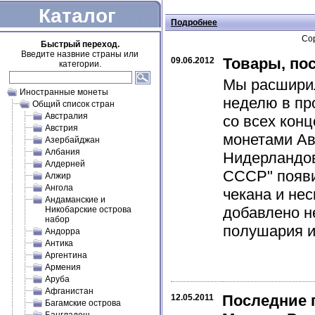
Каталог
Подробнее
Сор
Быстрый переход.
Введите назвние страны или
Товары, по
09.06.2012
категории.
Мы расширил
Иностранные монеты
неделю в пр
Общий список стран
Австралия
со всех кон
Австрия
монетами Авс
Азербайджан
Албания
Нидерландов
Алдерней
СССР" появи
Алжир
Ангола
чекана и не
Андаманские и
добавлено н
Никобарские острова
набор
полушария и 
Андорра
Антика
Аргентина
Армения
Аруба
Афганистан
Последние 
12.05.2011
Багамские острова