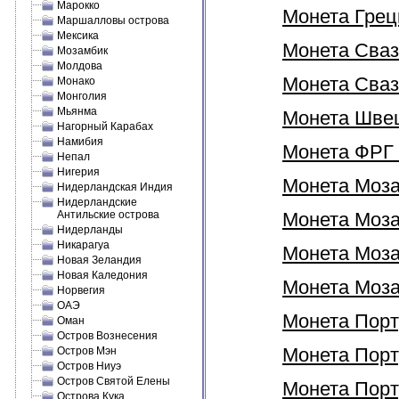
Марокко
Монета Греци
Маршалловы острова
Мексика
Монета Сваз
Мозамбик
Молдова
Монета Свази
Монако
Монголия
Мьянма
Монета Швеци
Нагорный Карабах
Намибия
Монета ФРГ 
Непал
Нигерия
Монета Моза
Нидерландская Индия
Нидерландские
Антильские острова
Монета Мозам
Нидерланды
Никарагуа
Монета Моза
Новая Зеландия
Новая Каледония
Монета Моза
Норвегия
ОАЭ
Монета Порт
Оман
Остров Вознесения
Монета Порту
Остров Мэн
Остров Ниуэ
Остров Святой Елены
Монета Порту
Острова Кука