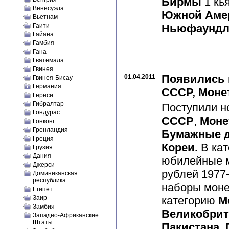
Бирмы
1 кь
Венесуэла
Южной Аме
Вьетнам
Гаити
Ньюфаундл
Гайана
Гамбия
Гана
Гватемала
Гвинея
Появились 
01.04.2011
Гвинея-Бисау
Германия
СССР, Моне
Гернси
Гибралтар
Поступили н
Гондурас
СССР
,
Моне
Гонконг
Гренландия
Бумажные д
Греция
Кореи.
В ка
Грузия
Дания
юбилейные 
Джерси
рублей 1977
Доминиканская
республика
наборы мон
Египет
Заир
категорию
М
Замбия
Великобри
Западно-Африканские
Штаты
Пакистана
,