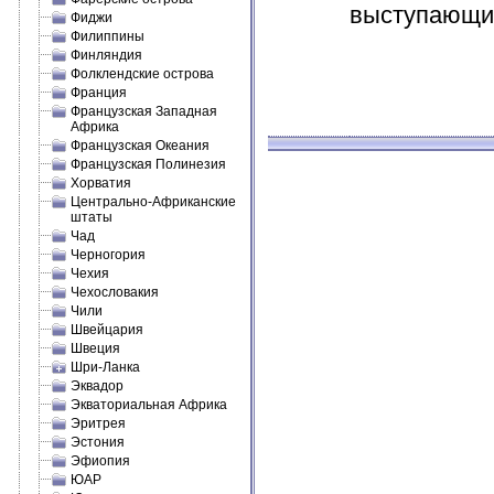
выступающий
Фиджи
Филиппины
Финляндия
Фолклендские острова
Франция
Французская Западная
Африка
Французская Океания
Французская Полинезия
Хорватия
Центрально-Африканские
штаты
Чад
Черногория
Чехия
Чехословакия
Чили
Швейцария
Швеция
Шри-Ланка
Эквадор
Экваториальная Африка
Эритрея
Эстония
Эфиопия
ЮАР