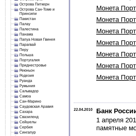
Острова Питкерн
Монета Порту
Острова Сан-Томе и
Принсипи
Монета Порту
Пакистан
Палау
Палестина
Монета Порту
Панама
Папуа Новая Гвинея
Монета Порту
Парагвай
Перу
Монета Порту
Польша
Португалия
Монета Порту
Приднестровье
Реюньон
Родезия
Монета Порту
Руанда
Румыния
Сальвадор
Самоа
Сан-Марино
Саудовская Аравия
Банк Росси
22.04.2010
Сахара
Свазиленд
1 апреля 20
Сейшелы
памятные мо
Сербия
Сингапур