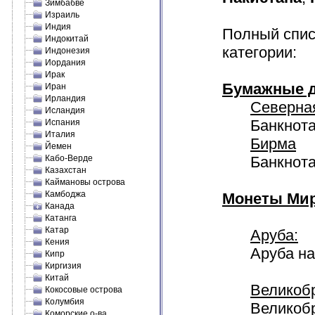
Зимбабве
Израиль
Индия
Полный спис
Индокитай
категории:
Индонезия
Иордания
Ирак
Бумажные д
Иран
Ирландия
Северна
Исландия
Банкнота
Испания
Италия
Бирма
Йемен
Кабо-Верде
Банкнота
Казахстан
Каймановы острова
Камбоджа
Монеты Мир
Канада
Катанга
Катар
Аруба:
Кения
Аруба на
Кипр
Киргизия
Китай
Великоб
Кокосовые острова
Колумбия
Великобр
Коморские о-ва.