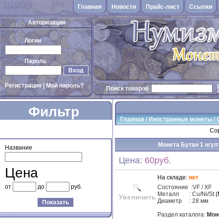
Главная
Новости
Прайс-лист
Cсылки
Авторизация
Логин
Пароль
Вход
Регистрация
|
Мой пароль?
Поиск товаров
Фильтр
Главная
/
Иностранные монеты
/
товаров
Сор
Монета Бутан 1 нгулт
Название
Цена:
60руб.
Цена
На складе:
нет
от
до
руб.
Состояние
:VF / XF
Металл
: Cu/Ni/St
(
Увеличить
Диаметр : 28 мм
Показать
Раздел каталога:
Мон