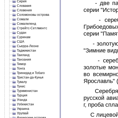
Сирия
- две памя
Словакия
серии "Истор
Словения
Соломоновы острова
- серебря
Сомали
Сомалиленд
Грибоедовых
Стрейтс-Сетлментс
серии "Памя
Судан
Суринам
США
- золотую 
Сьерра-Леоне
"Зимние вид
Таджикистан
Таиланд
- серебря
Танзания
Тимор
золотые мон
Тонга
во всемирн
Тринидад и Тобаго
Тристан-да-Кунья
Ярославль" (
Тувалу
Тунис
Серебряные
Туркменистан
Турция
русской ави
Уганда
г, проба спл
Узбекистан
Украина
Уругвай
С лицевой и
Фарерские острова