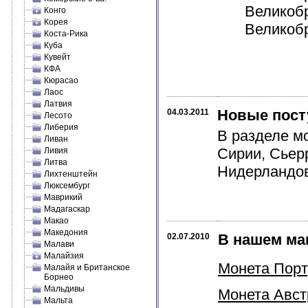
Великобр
Конго
Корея
Великобр
Коста-Рика
Куба
Кувейт
КФА
Кюрасао
Лаос
Латвия
Новые пост
04.03.2011
Лесото
Либерия
В разделе м
Ливан
Сирии, Сьер
Ливия
Литва
Нидерландов
Лихтенштейн
Люксембург
Маврикий
Мадагаскар
Макао
Македония
В нашем ма
02.07.2010
Малави
Малайзия
Монета Порту
Малайя и Британское
Борнео
Мальдивы
Монета Австр
Мальта