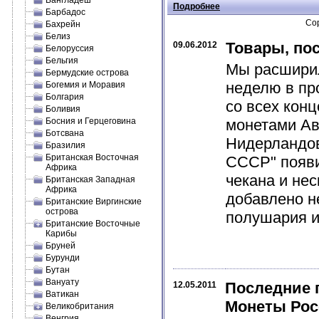
Бангладеш
Подробнее
Барбадос
Сор
Бахрейн
Белиз
Товары, по
09.06.2012
Белоруссия
Бельгия
Мы расширил
Бермудские острова
неделю в пр
Богемия и Моравия
Болгария
со всех кон
Боливия
Босния и Герцеговина
монетами Авс
Ботсвана
Нидерландов
Бразилия
Британская Восточная
СССР" появи
Африка
чекана и не
Британская Западная
Африка
добавлено н
Британские Виргинские
острова
полушария и 
Британские Восточные
Карибы
Бруней
Бурунди
Бутан
Вануату
Последние 
12.05.2011
Ватикан
Монеты Рос
Великобритания
Венгрия