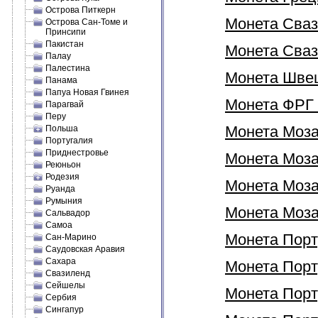
Острова Питкерн
Монета Сваз
Острова Сан-Томе и
Принсипи
Пакистан
Монета Свази
Палау
Палестина
Монета Швеци
Панама
Папуа Новая Гвинея
Монета ФРГ 
Парагвай
Перу
Монета Моза
Польша
Португалия
Приднестровье
Монета Мозам
Реюньон
Родезия
Монета Моза
Руанда
Румыния
Монета Моза
Сальвадор
Самоа
Монета Порт
Сан-Марино
Саудовская Аравия
Сахара
Монета Порту
Свазиленд
Сейшелы
Монета Порту
Сербия
Сингапур