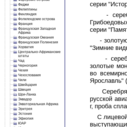
серии "Истор
Фиджи
Филиппины
- серебря
Финляндия
Фолклендские острова
Грибоедовых
Франция
серии "Памя
Французская Западная
Африка
Французская Океания
- золотую 
Французская Полинезия
"Зимние вид
Хорватия
Центрально-Африканские
штаты
- серебря
Чад
золотые мон
Черногория
Чехия
во всемирн
Чехословакия
Ярославль" (
Чили
Швейцария
Швеция
Серебряные
Шри-Ланка
русской ави
Эквадор
Экваториальная Африка
г, проба спл
Эритрея
Эстония
С лицевой и
Эфиопия
выступающий
ЮАР