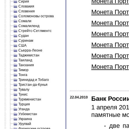
Монета Порту
Сирия
Словакия
Монета Порту
Словения
Соломоновы острова
Сомали
Монета Порту
Сомалиленд
Стрейтс-Сетлментс
Монета Порту
Судан
Суринам
Монета Порту
США
Сьерра-Леоне
Монета Порту
Таджикистан
Таиланд
Танзания
Монета Порту
Тимор
Тонга
Тринидад и Тобаго
Тристан-да-Кунья
Тувалу
Тунис
Банк Росси
22.04.2010
Туркменистан
Турция
1 апреля 20
Уганда
памятные мо
Узбекистан
Украина
Уругвай
- две памя
Фарерские острова