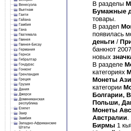
В разделы
М
Венесуэла
Вьетнам
Бумажные д
Гаити
товары.
Гайана
Гамбия
В раздел
Мо
Гана
появилась мо
Гватемала
Гвинея
деньги
/
Пр
Гвинея-Бисау
банкнот 2007
Германия
Гернси
новых
значк
Гибралтар
В разделе
М
Гондурас
Гонконг
категориях
М
Гренландия
Монеты Аз
Греция
Грузия
категории
М
Дания
Болгарии, В
Джерси
Доминиканская
Польши, Да
республика
Египет
Монеты Авс
Заир
Австралии
.
Замбия
Западно-Африканские
Бирмы
1 кь
Штаты