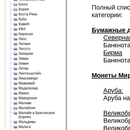
Конго
Полный спис
Корея
категории:
Коста-Рика
Куба
Кувейт
Бумажные д
КФА
Кюрасао
Северна
Лаос
Банкнота
Латвия
Лесото
Бирма
Либерия
Ливан
Банкнота
Ливия
Литва
Лихтенштейн
Монеты Мир
Люксембург
Маврикий
Мадагаскар
Аруба:
Макао
Аруба на
Македония
Малави
Малайзия
Великоб
Малайя и Британское
Борнео
Великобр
Мальдивы
Великобр
Мальта