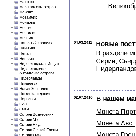
Марокко
Великобр
Маршалловы острова
Мексика
Мозамбик
Молдова
Монако
Монголия
Мьянма
Новые пост
04.03.2011
Нагорный Карабах
Намибия
В разделе м
Непал
Нигерия
Сирии, Сьер
Нидерландская Индия
Нидерландов
Нидерландские
Антильские острова
Нидерланды
Никарагуа
Новая Зеландия
Новая Каледония
В нашем ма
02.07.2010
Норвегия
ОАЭ
Оман
Монета Порту
Остров Вознесения
Остров Мэн
Монета Австр
Остров Ниуэ
Остров Святой Елены
Монета Греци
Острова Кука