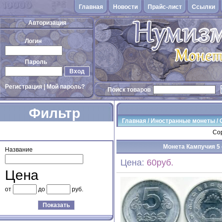
Главная
Новости
Прайс-лист
Cсылки
Авторизация
Логин
Пароль
Вход
Регистрация
|
Мой пароль?
Поиск товаров
Фильтр
Главная
/
Иностранные монеты
/
товаров
Сор
Монета Кампучия 5 с
Название
Цена:
60руб.
Цена
от
до
руб.
Показать