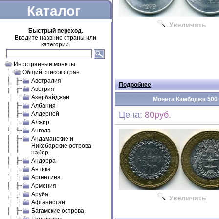
Каталог
Увеличить
Быстрый переход.
Введите назвние страны или
категории.
Иностранные монеты
Общий список стран
Австралия
Подробнее
Австрия
Азербайджан
Монета Камбоджа 500 р
Албания
Цена:
80руб.
Алдерней
Алжир
Ангола
Андаманские и
Никобарские острова
набор
Андорра
Антика
Аргентина
Армения
Аруба
Увеличить
Афганистан
Багамские острова