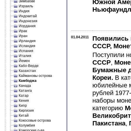
Южной Аме
Зимбабве
Израиль
Ньюфаундл
Индия
Индокитай
Индонезия
Иордания
Ирак
Иран
Появились 
01.04.2011
Ирландия
СССР, Моне
Исландия
Испания
Поступили н
Италия
Йемен
СССР
,
Моне
Кабо-Верде
Бумажные д
Казахстан
Каймановы острова
Кореи.
В ка
Камбоджа
юбилейные 
Канада
Катанга
рублей 1977
Катар
наборы мон
Кения
Кипр
категорию
М
Киргизия
Великобри
Китай
Кокосовые острова
Пакистана
,
Колумбия
Коморские о-ва.