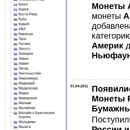
Монеты 
Конго
Корея
монеты
А
Коста-Рика
Куба
добавлен
Кувейт
КФА
категори
Кюрасао
Лаос
Америк
д
Латвия
Лесото
Ньюфаун
Либерия
Ливан
Ливия
Литва
Лихтенштейн
Люксембург
Маврикий
Появилис
01.04.2011
Мадагаскар
Макао
Монеты Р
Македония
Малави
Бумажны
Малайзия
Малайя и Британское
Поступил
Борнео
Мальдивы
России
и
Мальта