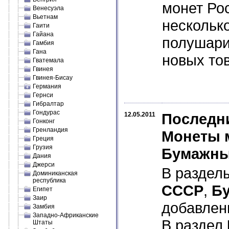
монет Ро
Венесуэла
Вьетнам
несколько
Гаити
Гайана
полушари
Гамбия
Гана
новых тов
Гватемала
Гвинея
Гвинея-Бисау
Германия
Гернси
Гибралтар
Гондурас
Последни
12.05.2011
Гонконг
Гренландия
Монеты м
Греция
Грузия
Бумажны
Дания
Джерси
В разде
Доминиканская
республика
СССР
,
Б
Египет
Заир
добавлен
Замбия
Западно-Африканские
В раздел
Штаты