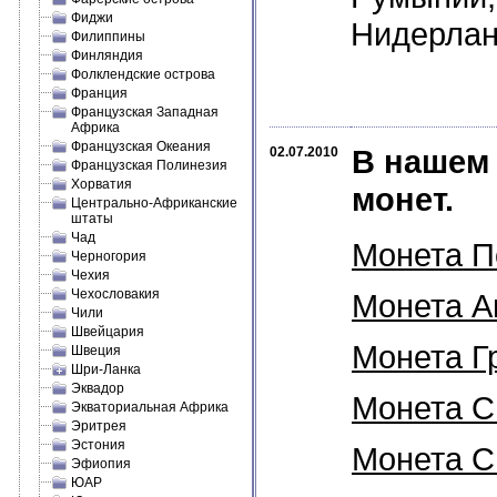
Фиджи
Нидерлан
Филиппины
Финляндия
Фолклендские острова
Франция
Французская Западная
Африка
Французская Океания
В нашем 
02.07.2010
Французская Полинезия
Хорватия
монет.
Центрально-Африканские
штаты
Чад
Монета По
Черногория
Чехия
Чехословакия
Монета Ав
Чили
Швейцария
Монета Гр
Швеция
Шри-Ланка
Эквадор
Монета Св
Экваториальная Африка
Эритрея
Эстония
Монета Св
Эфиопия
ЮАР