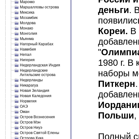
Марокко
деньги
. 
Маршалловы острова
Мексика
появилис
Мозамбик
Молдова
Кореи.
В 
Монако
Монголия
добавле
Мьянма
Нагорный Карабах
"
Олимпиа
Намибия
Непал
1980 г. 
Нигерия
Нидерландская Индия
наборы м
Нидерландские
Антильские острова
Нидерланды
Питкерн
Никарагуа
Новая Зеландия
добавле
Новая Каледония
Норвегия
Иордани
ОАЭ
Оман
Польши
,
Остров Вознесения
Остров Мэн
Остров Ниуэ
Остров Святой Елены
Полный с
Острова Кука