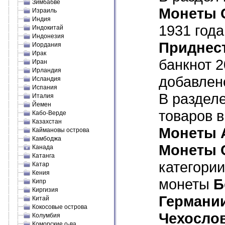
Зимбабве
Монеты 
Израиль
Индия
1931 года
Индокитай
Индонезия
Приднес
Иордания
Ирак
банкнот 2
Иран
Ирландия
добавлен
Исландия
Испания
В раздел
Италия
Йемен
товаров в
Кабо-Верде
Казахстан
Монеты 
Каймановы острова
Камбоджа
Монеты 
Канада
Катанга
категори
Катар
Кения
монеты
Б
Кипр
Киргизия
Германии
Китай
Кокосовые острова
Чехосло
Колумбия
Коморские о-ва.