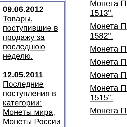
Монета По
09.06.2012
1513".
Товары,
Монета По
поступившие в
1582".
продажу за
последнюю
Монета По
неделю.
Монета По
12.05.2011
Монета По
Последние
Монета По
поступления в
1515".
категории:
Монета По
Монеты мира,
Монеты России