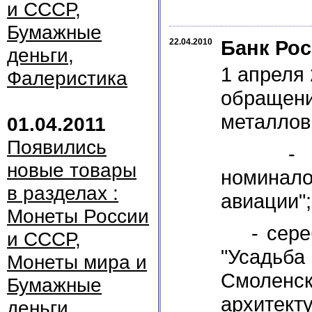
и СССР,
Бумажные
Банк Ро
22.04.2010
деньги,
1 апреля 
Фалеристика
обращени
металлов
01.04.2011
Появились
- две 
новые товары
номинало
в разделах :
авиации";
Монеты России
- сереб
и СССР,
"Усадьба 
Монеты мира и
Смоленс
Бумажные
архитект
деньги