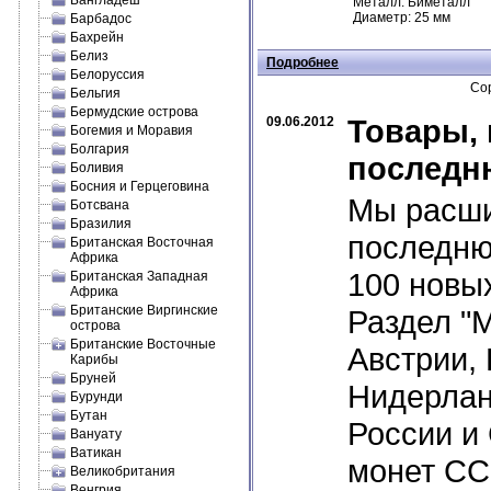
Бангладеш
Металл: Биметалл
Диаметр: 25 мм
Барбадос
Бахрейн
Белиз
Подробнее
Белоруссия
Сор
Бельгия
Бермудские острова
Товары, 
09.06.2012
Богемия и Моравия
Болгария
последн
Боливия
Босния и Герцеговина
Мы расши
Ботсвана
Бразилия
последню
Британская Восточная
Африка
100 новых
Британская Западная
Африка
Британские Виргинские
Раздел "
острова
Британские Восточные
Австрии, 
Карибы
Бруней
Нидерлан
Бурунди
Бутан
России и
Вануату
Ватикан
монет СС
Великобритания
Венгрия