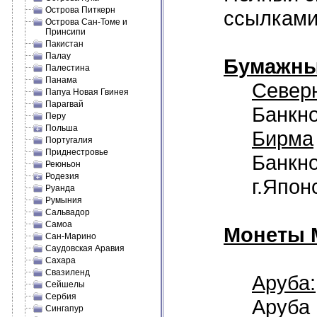
Острова Питкерн
ссылками 
Острова Сан-Томе и
Принсипи
Пакистан
Палау
Бумажны
Палестина
Панама
Север
Папуа Новая Гвинея
Парагвай
Банкно
Перу
Польша
Бирма
Португалия
Приднестровье
Банкно
Реюньон
Родезия
г.Япон
Руанда
Румыния
Сальвадор
Самоа
Монеты 
Сан-Марино
Саудовская Аравия
Сахара
Свазиленд
Аруба:
Сейшелы
Сербия
Аруба 
Сингапур