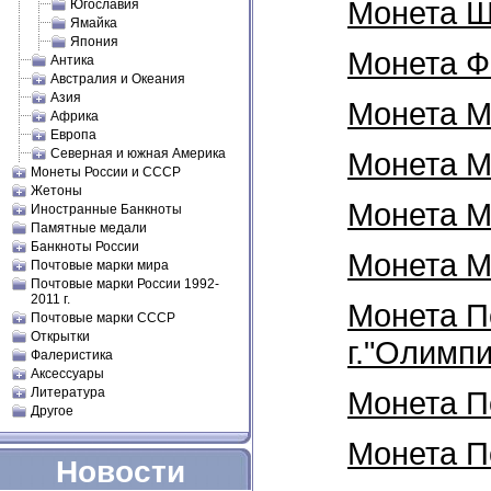
Монета Шв
Югославия
Ямайка
Япония
Монета Ф
Антика
Австралия и Океания
Азия
Монета М
Африка
Европа
Северная и южная Америка
Монета Мо
Монеты России и СССР
Жетоны
Монета М
Иностранные Банкноты
Памятные медали
Банкноты России
Монета М
Почтовые марки мира
Почтовые марки России 1992-
2011 г.
Монета П
Почтовые марки СССР
Открытки
г."Олимпи
Фалеристика
Аксессуары
Литература
Монета По
Другое
Монета По
Новости