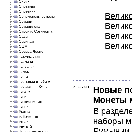
Сирия
Словакия
Словения
Велико
Соломоновы острова
Сомали
Велико
Сомалиленд
Стрейтс-Сетлментс
Велико
Судан
Суринам
Велико
США
Сьерра-Леоне
Таджикистан
Таиланд
Танзания
Тимор
Тонга
Тринидад и Тобаго
Тристан-да-Кунья
Новые по
04.03.2011
Тувалу
Тунис
Монеты 
Туркменистан
Турция
В раздел
Уганда
Узбекистан
наборы мо
Украина
Уругвай
Румынии,
Фарерские острова