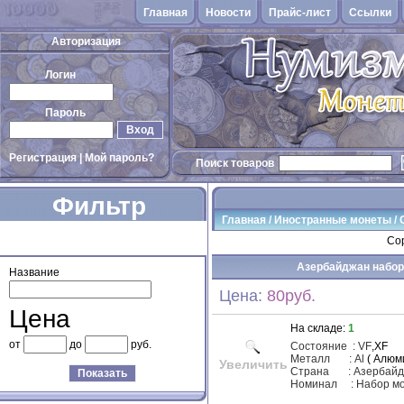
Главная
Новости
Прайс-лист
Cсылки
Авторизация
Логин
Пароль
Вход
Регистрация
|
Мой пароль?
Поиск товаров
Фильтр
Главная
/
Иностранные монеты
/
товаров
Сор
Азербайджан набор
Название
Цена:
80руб.
Цена
На складе:
1
от
до
руб.
Состояние
:
VF
,XF
Металл
: Al
( Алюм
Увеличить
Страна : Азербайд
Показать
Номинал : Набор моне