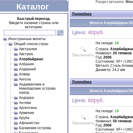
Раздел каталога:
Мон
Каталог
Подробнее
Быстрый переход.
Введите назвние страны или
Монета Азербайджан 20 г
категории.
Цена:
40руб.
Иностранные монеты
На складе:
18
Общий список стран
Австралия
Страна:
Азербайджа
Номинал:
20 гяпиков
Австрия
Увеличить
Год:
2006
Азербайджан
Состояние: XF+ / UN
Албания
Металл: Cталь /плак
Алдерней
Диаметр: 24,2 мм
Алжир
Ангола
Подробнее
Андаманские и
Никобарские острова
Монета Азербайджан 50 г
набор
Андорра
Цена:
60руб.
Антика
Аргентина
На складе:
19
Армения
Страна:
Азербайджа
Аруба
Номинал:
50 гяпиков
Увеличить
Афганистан
Год:
2006
Багамские острова
Состояние: XF+ / UN