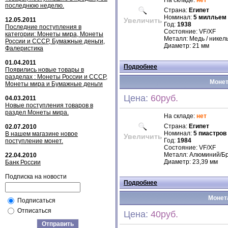
На складе:
нет
последнюю неделю.
Страна:
Египет
Номинал:
5 милльем
12.05.2011
Увеличить
Год:
1938
Последние поступления в
Состояние: VF/XF
категории: Монеты мира, Монеты
Металл: Медь / никел
России и СССР, Бумажные деньги,
Диаметр: 21 мм
Фалеристика
01.04.2011
Подробнее
Появились новые товары в
разделах : Монеты России и СССР,
Монет
Монеты мира и Бумажные деньги
Цена:
60руб.
04.03.2011
Новые поступления товаров в
раздел Монеты мира.
На складе:
нет
Страна:
Египет
02.07.2010
Номинал:
5 пиастров
В нашем магазине новое
Увеличить
Год:
1984
поступление монет.
Состояние: VF/XF
Металл: Алюминий/Б
22.04.2010
Диаметр: 23,39 мм
Банк России
Подписка на новости
Подробнее
Монета
Подписаться
Отписаться
Цена:
40руб.
Отправить