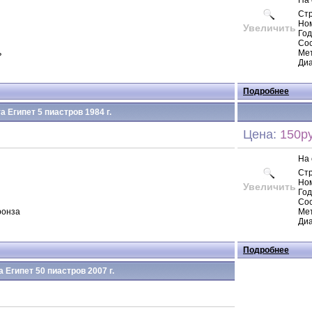
На 
Ст
Но
Увеличить
Год
Сос
ь
Мет
Диа
Подробнее
а Египет 5 пиастров 1984 г.
Цена:
150ру
На 
Ст
Но
Увеличить
Год
Сос
ронза
Мет
Диа
Подробнее
 Египет 50 пиастров 2007 г.