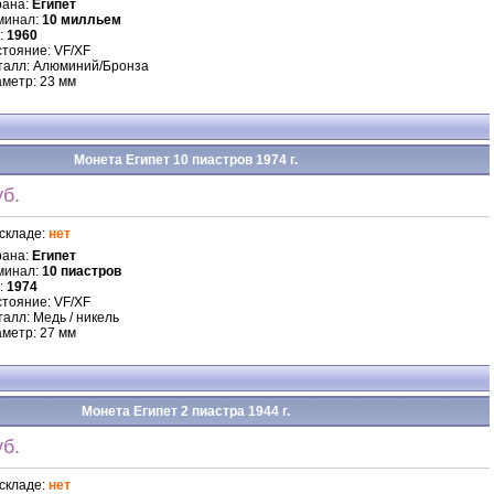
рана:
Египет
минал:
10 милльем
:
1960
тояние: VF/XF
талл: Алюминий/Бронза
метр: 23 мм
Монета Египет 10 пиастров 1974 г.
б.
складе:
нет
рана:
Египет
минал:
10 пиастров
:
1974
тояние: VF/XF
алл: Медь / никель
метр: 27 мм
Монета Египет 2 пиастра 1944 г.
б.
складе:
нет