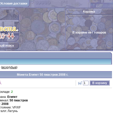
Условия доставки
Корзина
В корзине нет товаров
ый поиск
 (
возр
/
убыв
)
Монета Египет 50 пиастров 2008 г.
.
В корзину
складе:
2
рана:
Египет
минал:
50 пиастров
:
2008
тояние: VF/XF
алл: Латунь