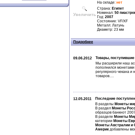
На складе:
нет
Страна:
Египет
Номинал:
50 пиастро
Увеличить
Год:
2007
Состояние: VF/XF
Металл: Латунь
Диаметр: 23 мм
Подробнее
Товары, поступившие
09.06.2012
Мы расширили наш асс
пополнился монетами 
регулярного чекана и 
товаров.....
Последние поступлен
12.05.2011
В разделы
Монеты ми
В раздел
Монеты Рос
образцов банкнот 2007
В разделе
Монеты Ми
категории
Монеты Ев
Монеты Австралии и 
Америк
добавлены м