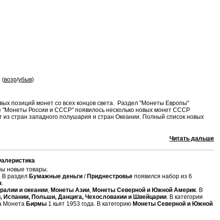
 (
возр
/
убыв
)
ых позиций монет со всех концов света. Раздел "Монеты Европы"
ле "Монеты России и СССР" появилось несколько новых монет СССР
т из стран западного полушария и стран Океании. Полный список новых
Читать дальше
Фалеристика
ы новые товары.
. В раздел
Бумажные деньги
/
Приднестровье
появился набор из 6
в
.
ралии и океании
,
Монеты Азии
,
Монеты Северной и Южной Америк
. В
и, Испании, Польши, Данцига, Чехословакии и Швейцарии
. В категории
а Монета
Бирмы
1 кьят 1953 года. В категорию
Монеты Северной и Южной