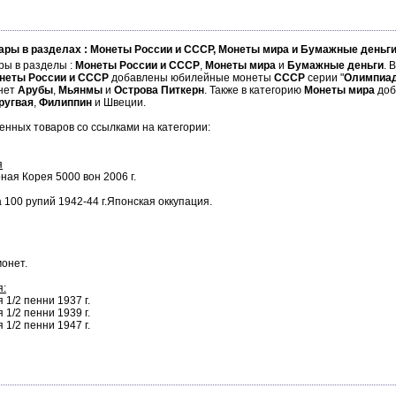
ары в разделах : Монеты России и СССР, Монеты мира и Бумажные деньг
ры в разделы :
Монеты России
и СССР
,
Монеты мира
и
Бумажные деньги
. 
неты России и СССР
добавлены юбилейные монеты
СССР
серии "
Олимпиад
нет
Арубы
,
Мьянмы
и
Острова Питкерн
. Также в категорию
Монеты мира
доб
ругвая
,
Филиппин
и Швеции.
нных товаров со ссылками на категории:
я
ная Корея 5000 вон 2006 г.
 100 рупий 1942-44 г.Японская оккупация.
монет.
я:
1/2 пенни 1937 г.
1/2 пенни 1939 г.
1/2 пенни 1947 г.