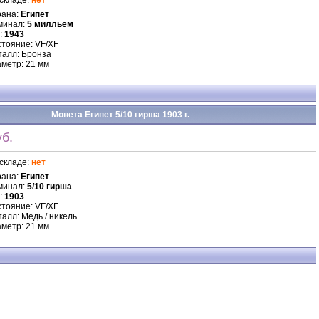
складе:
нет
рана:
Египет
минал:
5 милльем
:
1943
тояние: VF/XF
алл: Бронза
метр: 21 мм
Монета Египет 5/10 гирша 1903 г.
б.
складе:
нет
рана:
Египет
минал:
5/10 гирша
:
1903
тояние: VF/XF
алл: Медь / никель
метр: 21 мм