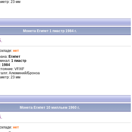
метр: 23 мм
Монета Египет 1 пиастр 1984 г.
.
складе:
нет
рана:
Египет
минал:
1 пиастр
:
1984
тояние: VF/XF
талл: Алюминий/Бронза
метр: 23 мм
Монета Египет 10 милльем 1960 г.
.
складе:
нет