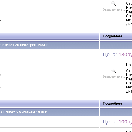
Ст
Но
Увеличить
Год
Сос
ь
Ме
Диа
Подробнее
 Египет 20 пиастров 1984 г.
Цена:
180ру
На 
Ст
в
Но
Увеличить
Год
Сос
ь
Мет
Диа
Подробнее
а Египет 5 милльем 1938 г.
Цена:
100ру