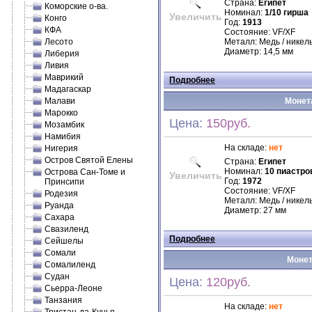
Страна:
Египет
Коморские о-ва.
Номинал:
1/10 гирша
Увеличить
Конго
Год:
1913
КФА
Состояние: VF/XF
Лесото
Металл: Медь / никел
Диаметр: 14,5 мм
Либерия
Ливия
Маврикий
Подробнее
Мадагаскар
Малави
Монета
Марокко
Цена:
150руб.
Мозамбик
Намибия
На складе:
нет
Нигерия
Остров Святой Елены
Страна:
Египет
Номинал:
10 пиастро
Острова Сан-Томе и
Увеличить
Год:
1972
Принсипи
Состояние: VF/XF
Родезия
Металл: Медь / никел
Руанда
Диаметр: 27 мм
Сахара
Свазиленд
Подробнее
Сейшелы
Сомали
Монет
Сомалиленд
Судан
Цена:
120руб.
Сьерра-Леоне
Танзания
На складе:
нет