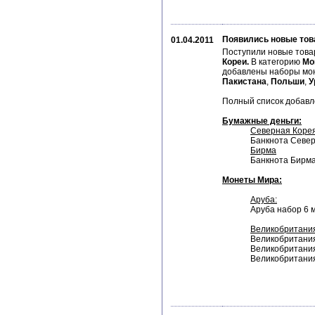
Появились новые тов
01.04.2011
Поступили новые това
Кореи.
В категорию
Мо
добавлены наборы мо
Пакистана
,
Польши
,
У
Полный список добавле
Бумажные деньги:
Северная Коре
Банкнота Север
Бирма
Банкнота Бирма
Монеты Мира:
Аруба:
Аруба набор 6 
Великобритани
Великобритания 
Великобритания 
Великобритания 