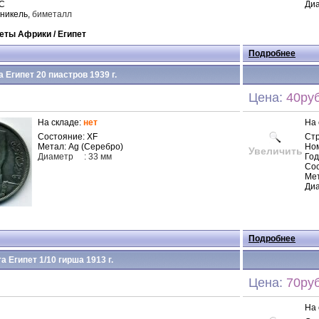
NC
Диа
 никель,
биметалл
еты Африки /
Египет
Подробнее
 Египет 20 пиастров 1939 г.
Цена:
40руб
На складе:
нет
На 
Состояние: XF
Ст
Метал: Ag (Серебро)
Но
Увеличить
Диаметр
: 33 мм
Год
Сос
Ме
Диа
Подробнее
а Египет 1/10 гирша 1913 г.
Цена:
70руб
На 