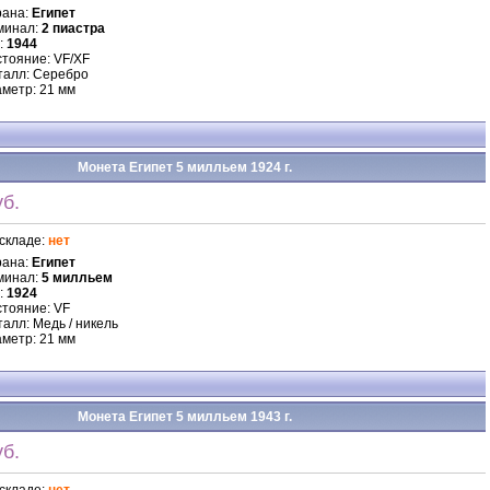
рана:
Египет
минал:
2 пиастра
:
1944
тояние: VF/XF
талл: Серебро
метр: 21 мм
Монета Египет 5 милльем 1924 г.
б.
складе:
нет
рана:
Египет
минал:
5 милльем
:
1924
тояние: VF
алл: Медь / никель
метр: 21 мм
Монета Египет 5 милльем 1943 г.
б.