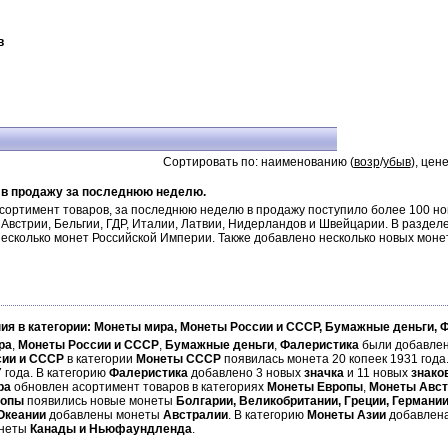
в
Сортировать по: наименованию (
возр
/
убыв
), цене
 в продажу за последнюю неделю.
ортимент товаров, за последнюю неделю в продажу поступило более 100 нов
Австрии, Бельгии, ГДР, Италии, Латвии, Нидерландов и Швейцарии. В разде
несколько монет Российской Империи. Также добавлено несколько новых моне
ия в категории: Монеты мира, Монеты России и СССР, Бумажные деньги, 
ра
,
Монеты России и СССР
,
Бумажные деньги
,
Фалеристика
были добавлен
сии и СССР
в категории
Монеты СССР
появилась монета 20 копеек 1931 года
 года. В категорию
Фалеристика
добавлено 3 новых
значка
и 11 новых
знако
ра
обновлен асортимент товаров в категориях
Монеты Европы
,
Монеты Авст
ропы
появились новые монеты
Болгарии, Великобритании, Греции, Германи
Океании
добавлены монеты
Австралии
. В категорию
Монеты Азии
добавлен
онеты
Канады и Ньюфаундленда
.