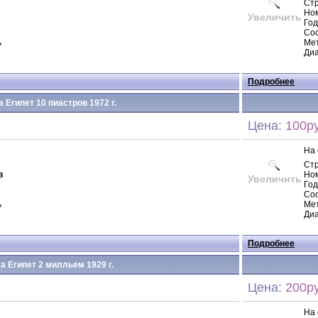
Ст
Но
Увеличить
Год
Сос
ь
Ме
Диа
Подробнее
 Египет 10 пиастров 1972 г.
Цена:
100ру
На 
Ст
в
Но
Увеличить
Год
Сос
ь
Мет
Диа
Подробнее
а Египет 2 милльем 1929 г.
Цена:
200ру
На 