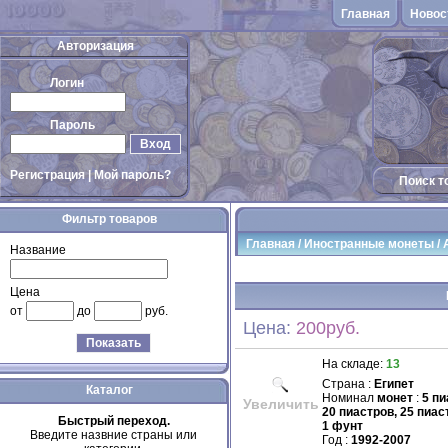
Главная
Новос
Авторизация
Логин
Пароль
Вход
Регистрация
|
Мой пароль?
Поиск т
Фильтр товаров
Главная
/
Иностранные монеты
/
Название
Цена
от
до
руб.
Цена:
200руб.
Показать
На складе:
13
Страна :
Египет
Каталог
Номинал
монет
:
5 пи
Увеличить
20 пиастров, 25 пиас
Быстрый переход.
1 фунт
Введите назвние страны или
Год :
1992-2007