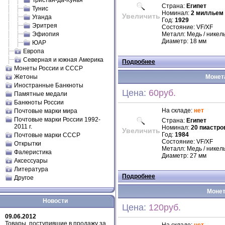
Тристан-да-Кунья
Страна:
Египет
Тунис
Номинал:
2 милльем
Увеличить
Уганда
Год:
1929
Эритрея
Состояние: VF/XF
Эфиопия
Металл: Медь / никел
Диаметр: 18 мм
ЮАР
Европа
Северная и южная Америка
Подробнее
Монеты России и СССР
Жетоны
Монета
Иностранные Банкноты
Цена:
60руб.
Памятные медали
Банкноты России
На складе:
нет
Почтовые марки мира
Почтовые марки России 1992-
Страна:
Египет
2011 г.
Номинал:
20 пиастро
Увеличить
Год:
1984
Почтовые марки СССР
Состояние: VF/XF
Открытки
Металл: Медь / никел
Фалеристика
Диаметр: 27 мм
Аксессуары
Литература
Подробнее
Другое
Монет
Новости
Цена:
120руб.
09.06.2012
Товары, поступившие в продажу за