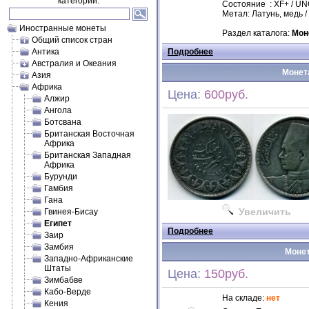
категории.
Состояние : XF+ / U
Метал: Латунь, медь /
Иностранные монеты
Раздел каталога:
Мон
Общий список стран
Антика
Подробнее
Австралия и Океания
Монета
Азия
Африка
Цена:
600руб.
Алжир
Ангола
Ботсвана
Британская Восточная
Африка
Британская Западная
Африка
Бурунди
Гамбия
Гана
Увеличить
Гвинея-Бисау
Египет
Подробнее
Заир
Замбия
Монет
Западно-Африканские
Штаты
Цена:
150руб.
Зимбабве
Кабо-Верде
На складе:
нет
Кения