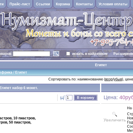
ти
Прайс-лист
Cсылки
Корзина
Контакты
Условия оплаты
оваров
искать в найденном
Расширенн
Египет
Африка
/
Египет
Сортировать по: наименованию (
возр
/
убыв
), цене
Египет набор 6 монет.
Цена:
40руб
В корзину
На 
Ст
астров, 10 пиастров,
Но
Увеличить
тров, 50 пиастров,
Год
Сос
Мет