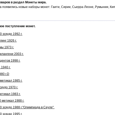
оваров в раздел Монеты мира.
а появились новые наборы монет: Гаити, Сирии, Сьерра-Леоне, Румынии, Ки
вое поступление монет.
 эскудо 1992 г.
инг 1926 г.
ы 1973 г.
лангени 2003 г.
ентов 1998 г.
1940 г.
80 г.D
етикал 1985 г.
кудо 1970 г.
тикал 1983 г.
 метикал 1988 г.
 эскудо 1988 г."Олимпиада в Сеуле".
 эскудо 1995 г.