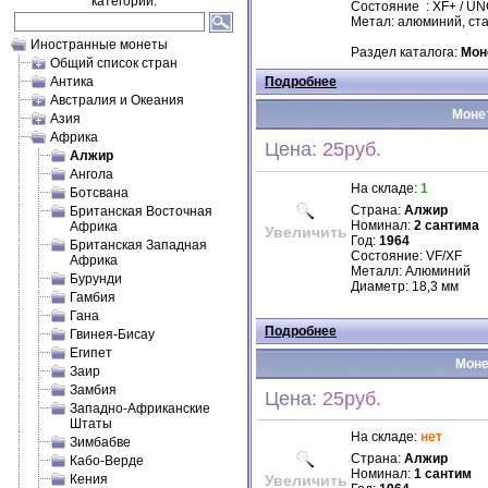
категории.
Состояние : XF+ / U
Метал: алюминий, ст
Иностранные монеты
Раздел каталога:
Мон
Общий список стран
Антика
Подробнее
Австралия и Океания
Монет
Азия
Африка
Цена:
25руб.
Алжир
Ангола
На складе:
1
Ботсвана
Страна:
Алжир
Британская Восточная
Номинал:
2 сантима
Африка
Увеличить
Год:
1964
Британская Западная
Состояние: VF/XF
Африка
Металл: Алюминий
Бурунди
Диаметр: 18,3 мм
Гамбия
Гана
Подробнее
Гвинея-Бисау
Египет
Моне
Заир
Замбия
Цена:
25руб.
Западно-Африканские
Штаты
На складе:
нет
Зимбабве
Страна:
Алжир
Кабо-Верде
Номинал:
1 сантим
Кения
Увеличить