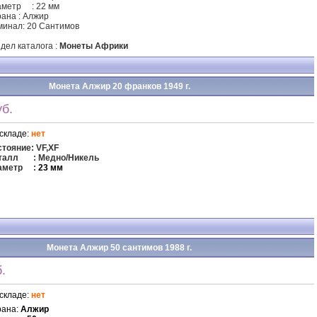
аметр
: 22 мм
ана : Алжир
инал: 20 Сантимов
дел каталога :
Монеты Африки
Монета Алжир 20 франков 1949 г.
б.
складе:
нет
тояние: VF,XF
талл
: Медно/Никель
аметр
:
23 мм
Монета Алжир 50 сантимов 1988 г.
.
складе:
нет
рана:
Алжир