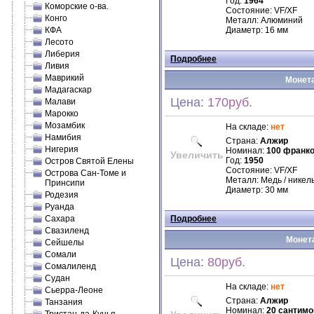
Год:
1964
Коморские о-ва.
Состояние: VF/XF
Конго
Металл: Алюминий
КФА
Диаметр: 16 мм
Лесото
Либерия
Подробнее
Ливия
Маврикий
Монета
Мадагаскар
Цена:
170руб.
Малави
Марокко
Мозамбик
На складе:
нет
Намибия
Страна:
Алжир
Нигерия
Номинал:
100 франк
Увеличить
Год:
1950
Остров Святой Елены
Состояние: VF/XF
Острова Сан-Томе и
Металл: Медь / никел
Принсипи
Диаметр: 30 мм
Родезия
Руанда
Сахара
Подробнее
Свазиленд
Монета
Сейшелы
Сомали
Цена:
80руб.
Сомалиленд
Судан
На складе:
нет
Сьерра-Леоне
Страна:
Алжир
Танзания
Номинал:
20 сантимо