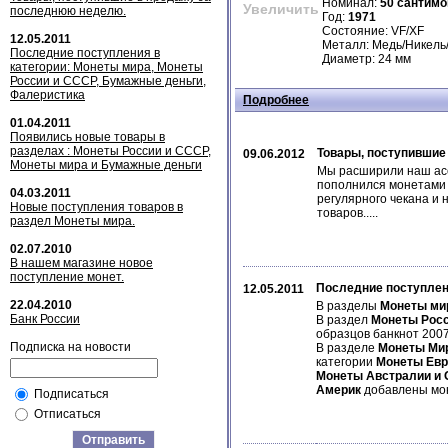
Номинал:
50 сантимо
Увеличить
последнюю неделю.
Год:
1971
Состояние: VF/XF
12.05.2011
Металл: Медь/Никель
Последние поступления в
Диаметр: 24 мм
категории: Монеты мира, Монеты
России и СССР, Бумажные деньги,
Фалеристика
Подробнее
01.04.2011
Появились новые товары в
разделах : Монеты России и СССР,
Товары, поступившие
09.06.2012
Монеты мира и Бумажные деньги
Мы расширили наш асс
пополнился монетами 
04.03.2011
регулярного чекана и 
Новые поступления товаров в
товаров.....
раздел Монеты мира.
02.07.2010
В нашем магазине новое
поступление монет.
Последние поступлен
12.05.2011
22.04.2010
В разделы
Монеты ми
Банк России
В раздел
Монеты Рос
образцов банкнот 2007
Подписка на новости
В разделе
Монеты Ми
категории
Монеты Ев
Монеты Австралии и 
Америк
добавлены м
Подписаться
Отписаться
Отправить