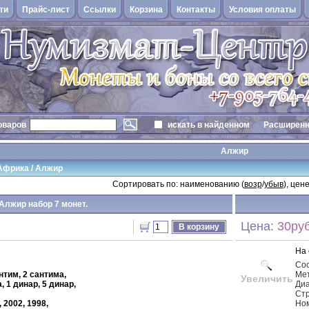
ти
Прайс-лист
Cсылки
Корзина
Контакты
Условия оплаты
оваров
искать в найденном
Расширенн
Алжир
Африка
/
Алжир
Сортировать по: наименованию (
возр
/
убыв
), цене
Алжир набор 7 монет.
Цена:
30руб
В корзину
На 
Со
нтим, 2 сантима,
Ме
Увеличить
, 1 динар, 5 динар,
Ди
Стр
, 2002, 1998,
Ном