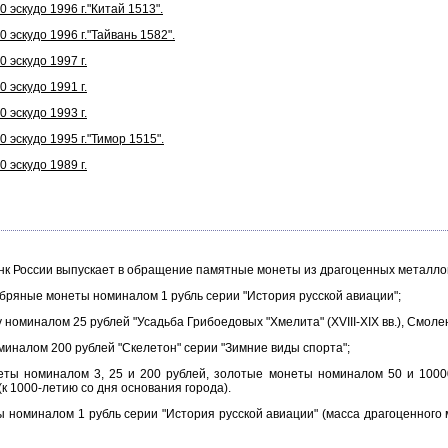
 эскудо 1996 г."Китай 1513".
 эскудо 1996 г."Тайвань 1582".
 эскудо 1997 г.
 эскудо 1991 г.
 эскудо 1993 г.
 эскудо 1995 г."Тимор 1515".
 эскудо 1989 г.
анк России выпускает в обращение памятные монеты из драгоценных металло
ряные монеты номиналом 1 рубль серии "История русской авиации";
оминалом 25 рублей "Усадьба Грибоедовых "Хмелита" (XVIII-XIX вв.), Смолен
иналом 200 рублей "Скелетон" серии "Зимние виды спорта";
 номиналом 3, 25 и 200 рублей, золотые монеты номиналом 50 и 10000 
к 1000-летию со дня основания города).
миналом 1 рубль серии "История русской авиации" (масса драгоценного ме