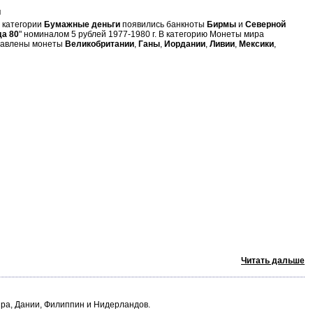
и
В категории
Бумажные деньги
появились банкноты
Бирмы
и
Северной
а 80
" номиналом 5 рублей 1977-1980 г. В категорию Монеты мира
авлены монеты
Великобритании
,
Ганы
,
Иордании
,
Ливии
,
Мексики
,
Читать дальше
пра, Дании, Филиппин и Нидерландов.