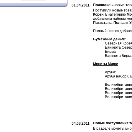
Появились новые тов
01.04.2011
Поступили новые това
Кореи.
В категорию
Мо
добавлены наборы мо
Пакистана
,
Польши
,
У
Полный список добавле
Бумажные деньги:
Северная Коре
Банкнота Север
Бирма
Банкнота Бирма
Монеты Мира:
Аруба:
Аруба набор 6 
Великобритани
Великобритания 
Великобритания 
Великобритания 
Новые поступления т
04.03.2011
В разделе монеты мир