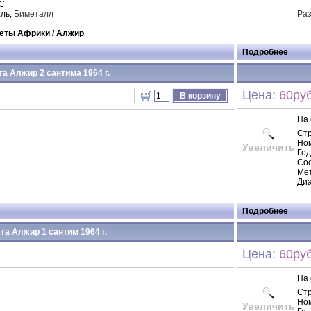
NC
аль,
Биметалл
Раз
еты Африки /
Алжир
Подробнее
а Алжир 2 сантима 1964 г.
Цена:
60руб
В корзину
На 
Ст
Но
Увеличить
Год
Сос
Мет
Диа
Подробнее
та Алжир 1 сантим 1964 г.
Цена:
60руб
На 
Ст
Но
Увеличить