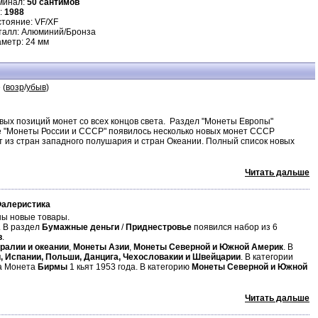
минал:
50 сантимов
:
1988
тояние: VF/XF
талл: Алюминий/Бронза
метр: 24 мм
 (
возр
/
убыв
)
ых позиций монет со всех концов света. Раздел "Монеты Европы"
ле "Монеты России и СССР" появилось несколько новых монет СССР
т из стран западного полушария и стран Океании. Полный список новых
Читать дальше
Фалеристика
ы новые товары.
. В раздел
Бумажные деньги
/
Приднестровье
появился набор из 6
в
.
ралии и океании
,
Монеты Азии
,
Монеты Северной и Южной Америк
. В
и, Испании, Польши, Данцига, Чехословакии и Швейцарии
. В категории
а Монета
Бирмы
1 кьят 1953 года. В категорию
Монеты Северной и Южной
Читать дальше