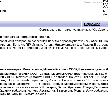
в
Но
Увеличить
Год
Сос
/Цинк
Ме
Диа
Подробнее
Сортировать по: наименованию (
возр
/
убыв
), цене
 в продажу за последнюю неделю.
ортимент товаров, за последнюю неделю в продажу поступило более 100 нов
Австрии, Бельгии, ГДР, Италии, Латвии, Нидерландов и Швейцарии. В разде
несколько монет Российской Империи. Также добавлено несколько новых моне
ия в категории: Монеты мира, Монеты России и СССР, Бумажные деньги, 
ра
,
Монеты России и СССР
,
Бумажные деньги
,
Фалеристика
были добавлен
сии и СССР
в категории
Монеты СССР
появилась монета 20 копеек 1931 года
 года. В категорию
Фалеристика
добавлено 3 новых
значка
и 11 новых
знако
ра
обновлен асортимент товаров в категориях
Монеты Европы
,
Монеты Авст
ропы
появились новые монеты
Болгарии, Великобритании, Греции, Германи
Океании
добавлены монеты
Австралии
. В категорию
Монеты Азии
добавлен
онеты
Канады и Ньюфаундленда
.