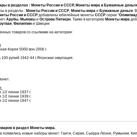
ары в разделах : Монеты России и СССР, Монеты мира и Бумажные деньг
ры в разделы :
Монеты России
и СССР
,
Монеты мира
и
Бумажные деньги
. 
неты России и СССР
добавлены юбилейные монеты
СССР
серии "
Олимпиад
нет
Арубы
,
Мьянмы
и
Острова Питкерн
. Также в категорию
Монеты мира
доб
ругвая
,
Филиппин
и Швеции.
нных товаров со ссылками на категории:
я
ная Корея 5000 вон 2006 г.
 100 рупий 1942-44 г.Японская оккупация.
монет.
я:
1/2 пенни 1937 г.
1/2 пенни 1939 г.
1/2 пенни 1947 г.
оваров в раздел Монеты мира.
а появились новые наборы монет: Гаити, Сирии, Сьерра-Леоне, Румынии, Ки