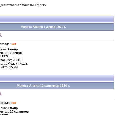
дел каталога :
Монеты Африки
Монета Алжир 1 динар 1972 г.
.
складе:
нет
рана:
Алжир
минал:
1 динар
:
1972
тояние: VF/XF
алл: Медь / никель
метр: 25 мм
Монета Алжир 10 сантимов 1984 г.
.
складе:
нет
рана:
Алжир
минал:
10 сантимов