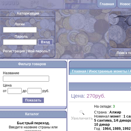
Главная
Новос
Авторизация
Логин
Пароль
Вход
Регистрация
|
Мой пароль?
Поиск т
Фильтр товаров
Главная
/
Иностранные монеты
/
Название
Цена
от
до
руб.
Цена:
270руб.
Показать
На складе:
3
Страна :
Алжир
Каталог
Номинал
монет
:
1 са
Увеличить
5 сантима, 1/4 динара
Быстрый переход.
10 динар
Введите назвние страны или
Год :
1964, 1989, 1992