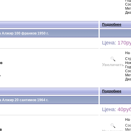
Год
Сос
Ме
Диа
Подробнее
 Алжир 100 франков 1950 г.
Цена:
170ру
На 
Ст
ов
Но
Увеличить
Год
Сос
ь
Мет
Диа
Подробнее
 Алжир 20 сантимов 1964 г.
Цена:
40руб
На 
Со
в
Ме