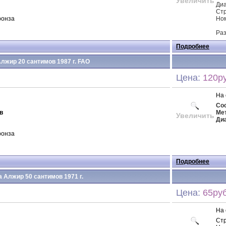
Увеличить
Ди
Стр
ронза
Ном
Раз
Подробнее
лжир 20 сантимов 1987 г. FAO
Цена:
120ру
На 
Сос
в
Ме
Увеличить
Ди
ронза
Подробнее
 Алжир 50 сантимов 1971 г.
Цена:
65руб
На 
Ст