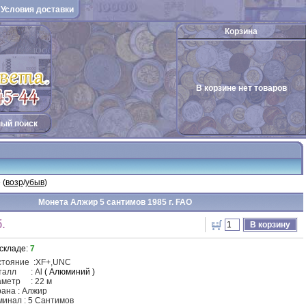
Условия доставки
Корзина
В корзине нет товаров
ый поиск
 (
возр
/
убыв
)
Монета Алжир 5 сантимов 1985 г. FAO
.
В корзину
складе:
7
стояние
:
XF
+,UNC
талл
: Al
( Алюминий )
аметр
: 22 м
ана : Алжир
инал : 5 Сантимов