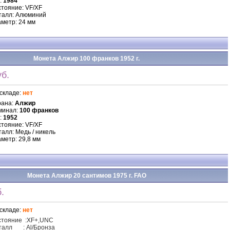
:
1984
тояние: VF/XF
талл: Алюминий
метр: 24 мм
Монета Алжир 100 франков 1952 г.
б.
складе:
нет
рана:
Алжир
минал:
100 франков
:
1952
тояние: VF/XF
алл: Медь / никель
метр: 29,8 мм
Монета Алжир 20 сантимов 1975 г. FAO
.
складе:
нет
стояние
:
XF
+,UNC
талл
:
Al/Бронза