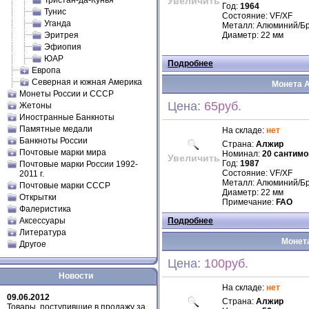
Тристан-да-Кунья
Увеличить
Год:
1964
Тунис
Состояние: VF/XF
Уганда
Металл: Алюминий/Б
Эритрея
Диаметр: 22 мм
Эфиопия
ЮАР
Подробнее
Европа
Северная и южная Америка
Монета А
Монеты России и СССР
Цена:
65руб.
Жетоны
Иностранные Банкноты
Памятные медали
На складе:
нет
Банкноты России
Страна:
Алжир
Почтовые марки мира
Номинал:
20 сантимо
Увеличить
Год:
1987
Почтовые марки России 1992-
Состояние: VF/XF
2011 г.
Металл: Алюминий/Б
Почтовые марки СССР
Диаметр: 22 мм
Открытки
Примечание:
FAO
Фалеристика
Аксессуары
Подробнее
Литература
Монета
Другое
Цена:
100руб.
Новости
На складе:
нет
09.06.2012
Страна:
Алжир
Товары, поступившие в продажу за