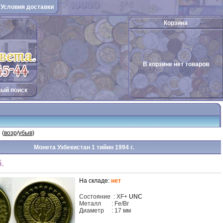
Условия доставки
Корзина
В корзине нет товаров
ый поиск
 (
возр
/
убыв
)
Монета Узбекистан 1 тийин 1994 г.
.
На складе:
нет
Состояние
:
XF
+
UNC
Металл
: Fe/Br
Диаметр
: 17 мм