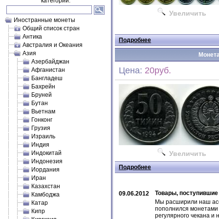
категории.
Увеличить
Иностранные монеты
Общий список стран
Антика
Подробнее
Австралия и Океания
Азия
Монета
Азербайджан
Цена:
20руб.
Афганистан
Бангладеш
Бахрейн
Бруней
Бутан
Вьетнам
Гонконг
Грузия
Израиль
Индия
Индокитай
Увеличить
Индонезия
Подробнее
Иордания
Иран
Казахстан
Товары, поступившие
09.06.2012
Камбоджа
Мы расширили наш асс
Катар
пополнился монетами 
Кипр
регулярного чекана и 