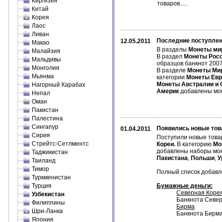
Киргизия
товаров.....
Китай
Корея
Лаос
Ливан
Последние поступлен
12.05.2011
Макао
В разделы
Монеты ми
Малайзия
В раздел
Монеты Рос
Мальдивы
образцов банкнот 2007
Монголия
В разделе
Монеты Ми
Мьянма
категории
Монеты Ев
Монеты Австралии и 
Нагорный Карабах
Америк
добавлены м
Непал
Оман
Пакистан
Палестина
Сингапур
Появились новые тов
01.04.2011
Сирия
Поступили новые това
Стрейтс-Сетлментс
Кореи.
В категорию
Мо
добавлены наборы мо
Таджикистан
Пакистана
,
Польши
,
У
Таиланд
Тимор
Полный список добавле
Туркменистан
Турция
Бумажные деньги:
Северная Коре
Узбекистан
Банкнота Север
Филиппины
Бирма
Шри-Ланка
Банкнота Бирма
Япония