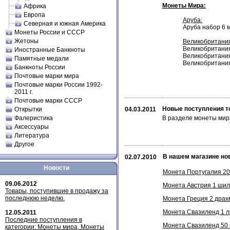
Монеты Мира:
Африка
Европа
Аруба:
Северная и южная Америка
Аруба набор 6 
Монеты России и СССР
Жетоны
Великобритани
Великобритания 
Иностранные Банкноты
Великобритания 
Памятные медали
Великобритания 
Банкноты России
Почтовые марки мира
Почтовые марки России 1992-
2011 г.
Почтовые марки СССР
Новые поступления т
Открытки
04.03.2011
Фалеристика
В разделе монеты мир
Аксессуары
Литература
Другое
В нашем магазине но
02.07.2010
Новости
Монета Португалия 200
09.06.2012
Монета Австрия 1 шилл
Товары, поступившие в продажу за
последнюю неделю.
Монета Греция 2 драхм
Монета Свазиленд 1 ли
12.05.2011
Последние поступления в
Монета Свазиленд 50 ц
категории: Монеты мира, Монеты