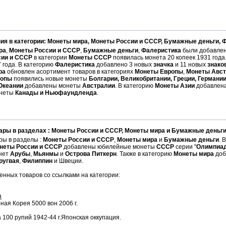
ия в категории: Монеты мира, Монеты России и СССР, Бумажные деньги, 
ра
,
Монеты России и СССР
,
Бумажные деньги
,
Фалеристика
были добавлен
сии и СССР
в категории
Монеты СССР
появилась монета 20 копеек 1931 года
 года. В категорию
Фалеристика
добавлено 3 новых
значка
и 11 новых
знако
ра
обновлен асортимент товаров в категориях
Монеты Европы
,
Монеты Авст
ропы
появились новые монеты
Болгарии, Великобритании, Греции, Германи
Океании
добавлены монеты
Австралии
. В категорию
Монеты Азии
добавлен
онеты
Канады и Ньюфаундленда
.
ары в разделах : Монеты России и СССР, Монеты мира и Бумажные деньг
ры в разделы :
Монеты России
и СССР
,
Монеты мира
и
Бумажные деньги
. 
неты России и СССР
добавлены юбилейные монеты
СССР
серии "
Олимпиад
нет
Арубы
,
Мьянмы
и
Острова Питкерн
. Также в категорию
Монеты мира
доб
ругвая
,
Филиппин
и Швеции.
нных товаров со ссылками на категории:
я
ная Корея 5000 вон 2006 г.
 100 рупий 1942-44 г.Японская оккупация.