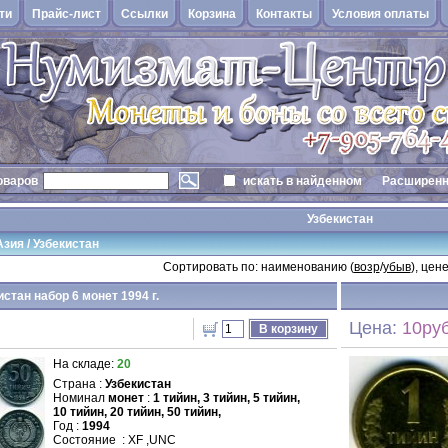
ти
Прайс-лист
Cсылки
Корзина
Контакты
Условия оплаты
оваров
искать в найденном
Расширенн
Узбекистан
Азия
/
Узбекистан
Сортировать по: наименованию (
возр
/
убыв
), цене
истан набор 6 монет 1994 г.
Цена:
10руб
В корзину
На складе:
20
Страна :
Узбекистан
Номинал
монет
:
1 тийин,
3 тийин,
5 тийин,
10 тийин,
20 тийин,
50 тийин,
Год :
1994
Состояние : XF ,UNC