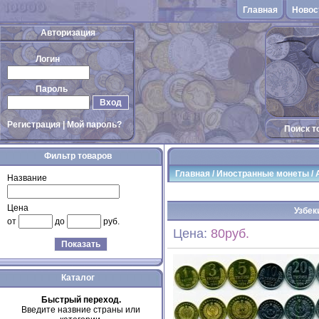
Главная
Новос
Авторизация
Логин
Пароль
Вход
Регистрация
|
Мой пароль?
Поиск т
Фильтр товаров
Главная
/
Иностранные монеты
/
Название
Цена
Узбек
от
до
руб.
Цена:
80руб.
Показать
Каталог
Быстрый переход.
Введите назвние страны или