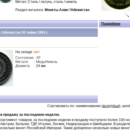
Метал: Сталь / латунь, сталь / никель
Раздел каталога:
Монеты Азии /
Узбекистан
Подробнее
 Узбекистан 50 тийин 1994 г.
На складе:
нет
Состояние
:
XF
Металл
: Медь/Никель
Диаметр
:
24 мм
Сортировать по: наименованию (
возр
/
убыв
), цене
 в продажу за последнюю неделю.
ортимент товаров, за последнюю неделю в продажу поступило более 100 нов
Австрии, Бельгии, ГДР, Италии, Латвии, Нидерландов и Швейцарии. В разде
несколько монет Российской Империи. Также добавлено несколько новых моне