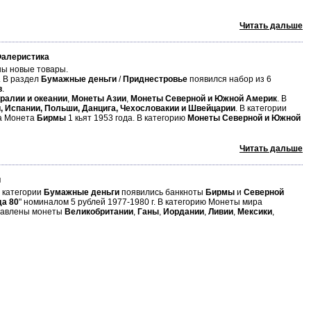
Читать дальше
Фалеристика
ы новые товары.
. В раздел
Бумажные деньги
/
Приднестровье
появился набор из 6
в
.
ралии и океании
,
Монеты Азии
,
Монеты Северной и Южной Америк
. В
и, Испании, Польши, Данцига, Чехословакии и Швейцарии
. В категории
а Монета
Бирмы
1 кьят 1953 года. В категорию
Монеты Северной и Южной
Читать дальше
и
В категории
Бумажные деньги
появились банкноты
Бирмы
и
Северной
а 80
" номиналом 5 рублей 1977-1980 г. В категорию Монеты мира
авлены монеты
Великобритании
,
Ганы
,
Иордании
,
Ливии
,
Мексики
,