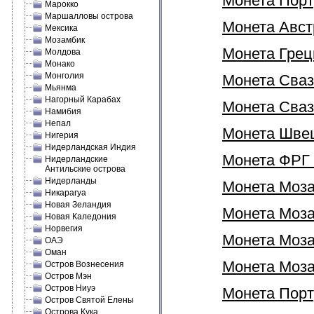
Монета Порту
Марокко
Маршалловы острова
Монета Австр
Мексика
Мозамбик
Монета Греци
Молдова
Монако
Монголия
Монета Сваз
Мьянма
Нагорный Карабах
Монета Свази
Намибия
Непал
Монета Швеци
Нигерия
Нидерландская Индия
Монета ФРГ 
Нидерландские
Антильские острова
Нидерланды
Монета Моза
Никарагуа
Новая Зеландия
Монета Мозам
Новая Каледония
Норвегия
Монета Моза
ОАЭ
Оман
Монета Моза
Остров Вознесения
Остров Мэн
Остров Ниуэ
Монета Порт
Остров Святой Елены
Острова Кука