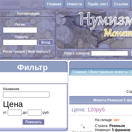
Главная
Новости
Прайс-лист
Cсылки
Авторизация
Логин
Пароль
Вход
Регистрация
|
Мой пароль?
Поиск товаров
Фильтр
Главная
/
Иностранные монеты
/
товаров
Название
Сор
Монета Реюньон 5 фра
Цена
Цена:
120руб.
от
до
руб.
На складе:
нет
Показать
Страна:
Реюньон
Номинал:
5 франков
Увеличить