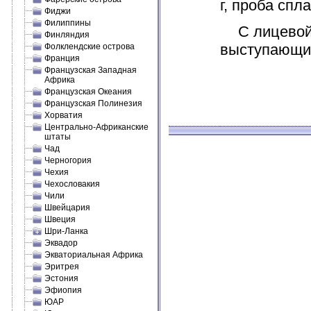
г, проба спл
Фиджи
Филиппины
С лицевой и
Финляндия
выступающий
Фолклендские острова
Франция
Французская Западная
Африка
Французская Океания
Французская Полинезия
Хорватия
Центрально-Африканские
штаты
Чад
Черногория
Чехия
Чехословакия
Чили
Швейцария
Швеция
Шри-Ланка
Эквадор
Экваториальная Африка
Эритрея
Эстония
Эфиопия
ЮАР