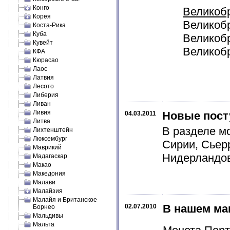
Конго
Великоб
Корея
Великобр
Коста-Рика
Куба
Великобр
Кувейт
Великобр
КФА
Кюрасао
Лаос
Латвия
Лесото
Либерия
Ливан
Ливия
Новые пост
04.03.2011
Литва
В разделе м
Лихтенштейн
Люксембург
Сирии, Сьер
Маврикий
Нидерландов
Мадагаскар
Макао
Македония
Малави
Малайзия
Малайя и Британское
В нашем ма
02.07.2010
Борнео
Мальдивы
Мальта