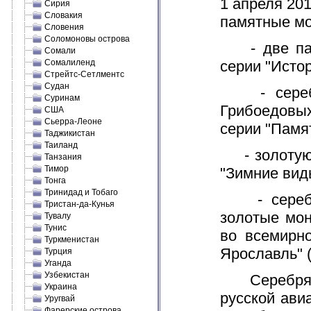
1 апреля 20
Сирия
Словакия
памятные мо
Словения
Соломоновы острова
- две памя
Сомали
Сомалиленд
серии "Истор
Стрейтс-Сетлментс
Судан
- серебря
Суринам
Грибоедовых
США
Сьерра-Леоне
серии "Памя
Таджикистан
Таиланд
- золотую 
Танзания
Тимор
"Зимние вид
Тонга
Тринидад и Тобаго
- серебря
Тристан-да-Кунья
золотые мон
Тувалу
Тунис
во всемирн
Туркменистан
Ярославль" (
Турция
Уганда
Узбекистан
Серебряные
Украина
русской ави
Уругвай
Фарерские острова