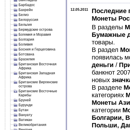
Бангладеш
Барбадос
Последние 
12.05.2011
Бахрейн
Белиз
Монеты Рос
Белоруссия
Бельгия
В разделы
М
Бермудские острова
Бумажные д
Богемия и Моравия
Болгария
товары.
Боливия
В раздел
Мо
Босния и Герцеговина
Ботсвана
появилась мо
Бразилия
деньги
/
Пр
Британская Восточная
Африка
банкнот 2007
Британская Западная
Африка
новых
значк
Британские Виргинские
В разделе
М
острова
Британские Восточные
категориях
М
Карибы
Бруней
Монеты Аз
Бурунди
категории
М
Бутан
Вануату
Болгарии, В
Ватикан
Польши, Да
Великобритания
Венгрия