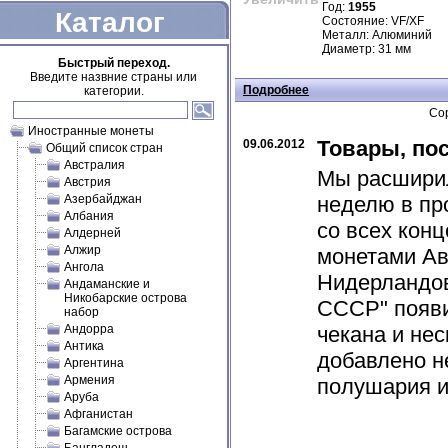
Год:
1955
Каталог
Состояние: VF/XF
Металл: Алюминий
Диаметр: 31 мм
Быстрый переход.
Введите назвние страны или
Подробнее
категории.
Сор
Иностранные монеты
Товары, по
09.06.2012
Общий список стран
Австралия
Мы расширил
Австрия
Азербайджан
неделю в пр
Албания
со всех кон
Алдерней
Алжир
монетами Авс
Ангола
Нидерландов
Андаманские и
Никобарские острова
СССР" появи
набор
Андорра
чекана и не
Антика
добавлено н
Аргентина
Армения
полушария и 
Аруба
Афганистан
Багамские острова