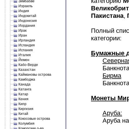
категорию
М
Зимбабве
Израиль
Великобри
Индия
Пакистана
,
Индокитай
Индонезия
Иордания
Полный спис
Ирак
Иран
категории:
Ирландия
Исландия
Испания
Бумажные д
Италия
Северна
Йемен
Кабо-Верде
Банкнота
Казахстан
Бирма
Каймановы острова
Камбоджа
Банкнота
Канада
Катанга
Катар
Монеты Мир
Кения
Кипр
Киргизия
Аруба:
Китай
Кокосовые острова
Аруба на
Колумбия
Коморские о-ва.