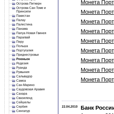
Монета Порту
Острова Питкерн
Острова Сан-Томе и
Монета Порту
Принсипи
Пакистан
Палау
Монета Порту
Палестина
Панама
Монета Порту
Папуа Новая Гвинея
Парагвай
Монета Порту
Перу
Польша
Монета Порту
Португалия
Приднестровье
Монета Порту
Реюньон
Родезия
Руанда
Монета Порту
Румыния
Сальвадор
Монета Порту
Самоа
Сан-Марино
Саудовская Аравия
Сахара
Свазиленд
Сейшелы
Банк Росси
Сербия
22.04.2010
Сингапур