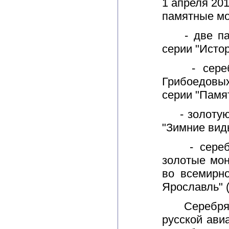
1 апреля 20
памятные мо
- две памя
серии "Истор
- серебря
Грибоедовых
серии "Памя
- золотую 
"Зимние вид
- серебря
золотые мон
во всемирн
Ярославль" (
Серебряные
русской ави