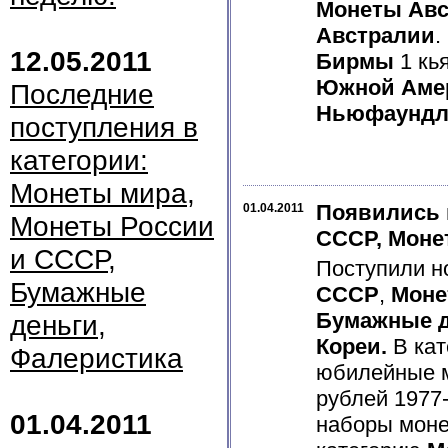
Монеты Авс
Австралии
.
12.05.2011
Бирмы
1 кь
Южной Аме
Последние
Ньюфаундл
поступления в
категории:
Монеты мира,
Появились 
01.04.2011
Монеты России
СССР, Моне
и СССР,
Поступили н
Бумажные
СССР
,
Моне
Бумажные д
деньги,
Кореи.
В ка
Фалеристика
юбилейные 
рублей 1977
01.04.2011
наборы мон