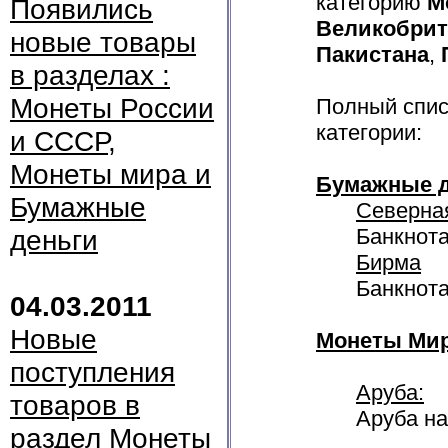
категорию
М
Появились
Великобри
новые товары
Пакистана
,
в разделах :
Монеты России
Полный спис
категории:
и СССР,
Монеты мира и
Бумажные д
Бумажные
Северна
деньги
Банкнота
Бирма
Банкнота
04.03.2011
Новые
Монеты Мир
поступления
Аруба:
товаров в
Аруба на
раздел Монеты