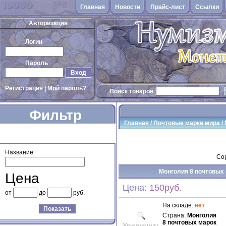
Главная
Новости
Прайс-лист
Cсылки
Авторизация
Логин
Пароль
Вход
Регистрация
|
Мой пароль?
Поиск товаров
Фильтр
Главная
/
Почтовые марки мира
/
товаров
Название
Сор
Монголия 8 почтовых м
Цена
Цена:
150руб.
от
до
руб.
На складе:
нет
Показать
Страна:
Монголия
8 почтовых марок
Увеличить