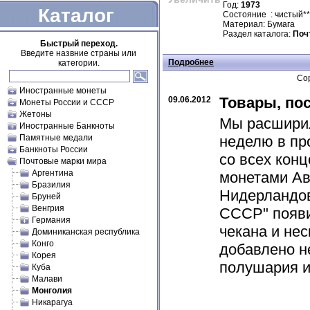
Год:
1973
Каталог
Состояние : чистый**
Материал: Бумага
Раздел каталога:
Поч
Быстрый переход.
Введите назвние страны или
Подробнее
категории.
Сор
Иностранные монеты
Товары, по
09.06.2012
Монеты России и СССР
Жетоны
Мы расширил
Иностранные Банкноты
Памятные медали
неделю в пр
Банкноты России
со всех кон
Почтовые марки мира
Аргентина
монетами Авс
Бразилия
Нидерландов
Бруней
Венгрия
СССР" появи
Германия
чекана и не
Доминиканская республика
Конго
добавлено н
Корея
полушария и 
Куба
Малави
Монголия
Никарагуа