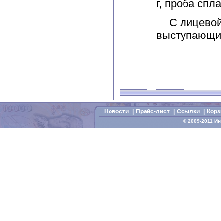
г, проба спл
С лицевой и
выступающий
Новости
|
Прайс-лист
|
Cсылки
|
Корз
© 2009-2011 И