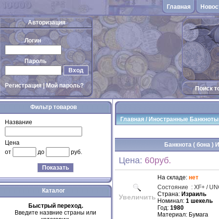
Главная
Новос
Авторизация
Логин
Пароль
Вход
Регистрация
|
Мой пароль?
Поиск т
Фильтр товаров
Главная
/
Иностранные Банкноты
Название
Цена
Банкнота ( бона ) 
от
до
руб.
Цена:
60руб.
Показать
На складе:
нет
Состояние
:
XF+ / U
Каталог
Страна:
Израиль
Увеличить
Номинал:
1 шекель
Быстрый переход.
Год:
1980
Введите назвние страны или
Материал: Бумага