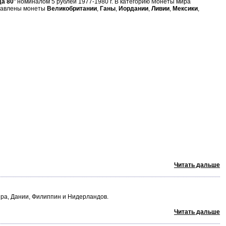
а 80
" номиналом 5 рублей 1977-1980 г. В категорию Монеты мира
авлены монеты
Великобритании
,
Ганы
,
Иордании
,
Ливии
,
Мексики
,
Читать дальше
пра, Дании, Филиппин и Нидерландов.
Читать дальше