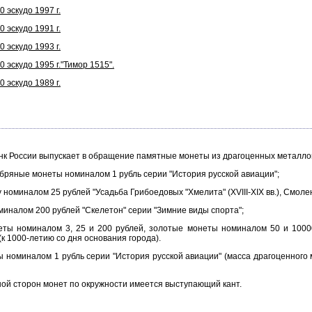
 эскудо 1997 г.
 эскудо 1991 г.
 эскудо 1993 г.
 эскудо 1995 г."Тимор 1515".
 эскудо 1989 г.
анк России выпускает в обращение памятные монеты из драгоценных металло
ряные монеты номиналом 1 рубль серии "История русской авиации";
оминалом 25 рублей "Усадьба Грибоедовых "Хмелита" (XVIII-XIX вв.), Смолен
иналом 200 рублей "Скелетон" серии "Зимние виды спорта";
 номиналом 3, 25 и 200 рублей, золотые монеты номиналом 50 и 10000 
к 1000-летию со дня основания города).
миналом 1 рубль серии "История русской авиации" (масса драгоценного ме
й сторон монет по окружности имеется выступающий кант.