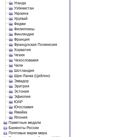
Уганда
Узбекистан
Украина
Уругвай
Фиджи
Филиппины
Финляндия
Франция
Французская Полинезия
Хорватия
Чехия
Чехословакия
Чили
Шотландия
Шри-Ланка (Цейлон)
Эквадор
Эритрея
Эстония
Эфиопия
ЮАР
Югославия
Ямайка
Япония
Памятные медали
Банкноты России
Почтовые марки мира