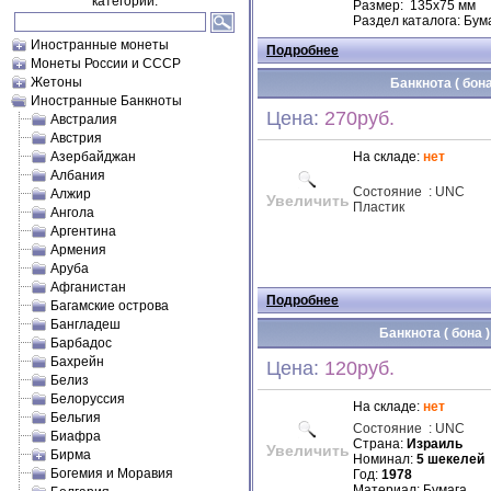
категории.
Размер: 135х75 мм
Раздел каталога: Бум
Иностранные монеты
Подробнее
Монеты России и СССР
Жетоны
Банкнота ( бон
Иностранные Банкноты
Цена:
270руб.
Австралия
Австрия
Азербайджан
На складе:
нет
Албания
Состояние
:
UNC
Алжир
Увеличить
Пластик
Ангола
Аргентина
Армения
Аруба
Афганистан
Подробнее
Багамские острова
Бангладеш
Банкнота ( бона 
Барбадос
Бахрейн
Цена:
120руб.
Белиз
Белоруссия
На складе:
нет
Бельгия
Состояние
:
UNC
Биафра
Страна:
Израиль
Увеличить
Бирма
Номинал:
5 шекелей
Богемия и Моравия
Год:
1978
Материал: Бумага