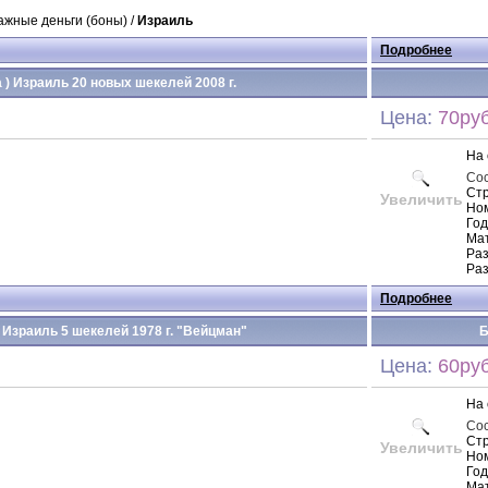
ажные деньги (боны) /
Израиль
Подробнее
а ) Израиль 20 новых шекелей 2008 г.
Цена:
70руб
На 
Со
Ст
Увеличить
Но
Год
Мат
Раз
Раз
Подробнее
) Израиль 5 шекелей 1978 г. "Вейцман"
Б
Цена:
60руб
На 
Со
Ст
Увеличить
Но
Год
Мат