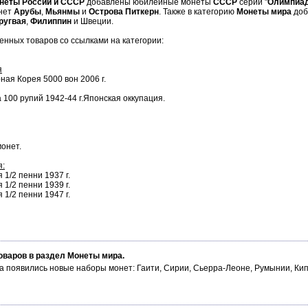
неты России и СССР
добавлены юбилейные монеты
СССР
серии "
Олимпиад
нет
Арубы
,
Мьянмы
и
Острова Питкерн
. Также в категорию
Монеты мира
доб
ругвая
,
Филиппин
и Швеции.
нных товаров со ссылками на категории:
я
ная Корея 5000 вон 2006 г.
 100 рупий 1942-44 г.Японская оккупация.
монет.
я:
1/2 пенни 1937 г.
1/2 пенни 1939 г.
1/2 пенни 1947 г.
оваров в раздел Монеты мира.
а появились новые наборы монет: Гаити, Сирии, Сьерра-Леоне, Румынии, Ки