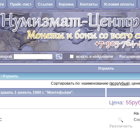
ти
Прайс-лист
Cсылки
Корзина
Контакты
Условия оплаты
оваров
искать в найденном
Расширенн
Израиль
/
Израиль
Сортировать по: наименованию (
возр
/
убыв
), цене
Израиль 1 шекель 1980 г. "Монтефьёри".
Цена:
55руб
На 
NC
Со
Увеличить