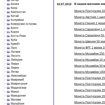
Катар
Кения
В нашем магазине но
02.07.2010
Кипр
Монета Португалия 200
Киргизстан
Китай
Монета Австрия 1 шилл
Колумбия
Монета Греция 2 драхм
Коморские острова
Конго
Монета Свазиленд 1 ли
Корея
Монета Свазиленд 50 ц
Коста-Рика
Куба
Монета Швеция 50 эре 
Кувейт
Монета ФРГ 1 марка 19
Лаос
Латвия
Монета Мозамбик 250 м
Лесото
Либерия
Монета Мозамбик 10 эс
Ливан
Монета Мозамбик 50 ме
Ливия
Литва
Монета Мозамбик 1000
Люксембург
Монета Португалия 250
Маврикий
Мавритания
Монета Португалия 200
Мадагаскар
Монета Португалия 200
Макао
Македония
Монета Португалия 200
Малави
Монета Португалия 200
Малайзия