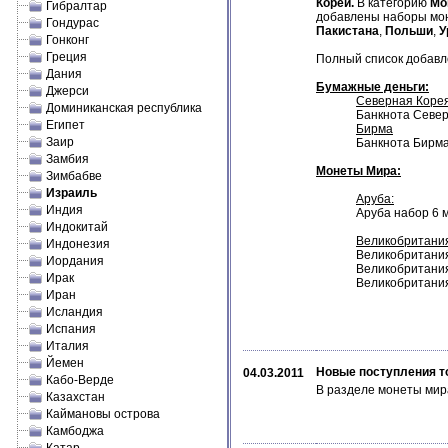
Кореи.
В категорию
Мо
Гибралтар
добавлены наборы мо
Гондурас
Пакистана
,
Польши
,
У
Гонконг
Греция
Полный список добавле
Дания
Бумажные деньги:
Джерси
Северная Коре
Доминиканская республика
Банкнота Север
Египет
Бирма
Заир
Банкнота Бирма
Замбия
Монеты Мира:
Зимбабве
Израиль
Аруба:
Индия
Аруба набор 6 
Индокитай
Великобритани
Индонезия
Великобритания 
Иордания
Великобритания 
Ирак
Великобритания 
Иран
Исландия
Испания
Италия
Йемен
Новые поступления т
04.03.2011
Кабо-Верде
В разделе монеты мир
Казахстан
Каймановы острова
Камбоджа