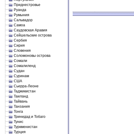
Приднестровье
Руанда
Румыния
Сальвадор
Самоа
Саудовская Аравия
Сейшельские острова
Сербия
Сирия
Словения
Соломоновы острова
Сомали
Сомалиленд
Судан
Суринам
США
Сьерра-Леоне
Таджикистан
Таиланд
Тайвань
Танзания
Тонга
Тринидад и Тобаго
Тунис
Туркменистан
Турция