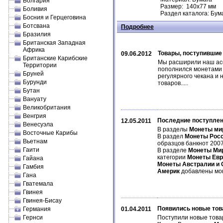
Болгария
Размер: 140х77 мм
Боливия
Раздел каталога: Бум
Босния и Герцеговина
Ботсвана
Подробнее
Бразилия
Британская Западная
Африка
Товары, поступившие
09.06.2012
Британские Карибские
Мы расширили наш асс
Территории
пополнился монетами 
Бруней
регулярного чекана и 
Бурунди
товаров.....
Бутан
Вануату
Великобритания
Венгрия
Последние поступлен
12.05.2011
Венесуэла
В разделы
Монеты ми
Восточные Карибы
В раздел
Монеты Рос
Вьетнам
образцов банкнот 2007
Гаити
В разделе
Монеты Ми
категории
Монеты Ев
Гайана
Монеты Австралии и 
Гамбия
Америк
добавлены м
Гана
Гватемала
Гвинея
Гвинея-Бисау
Появились новые тов
Германия
01.04.2011
Гернси
Поступили новые това