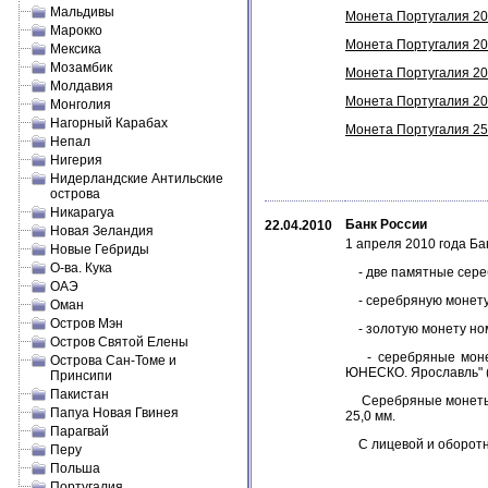
Мальдивы
Монета Португалия 200
Марокко
Монета Португалия 200
Мексика
Мозамбик
Монета Португалия 200
Молдавия
Монета Португалия 200
Монголия
Нагорный Карабах
Монета Португалия 250
Непал
Нигерия
Нидерландские Антильские
острова
Никарагуа
Банк России
22.04.2010
Новая Зеландия
1 апреля 2010 года Б
Новые Гебриды
О-ва. Кука
- две памятные сереб
ОАЭ
- серебряную монету н
Оман
Остров Мэн
- золотую монету ном
Остров Святой Елены
- серебряные монеты
Острова Сан-Томе и
ЮНЕСКО. Ярославль" (
Принсипи
Пакистан
Серебряные монеты но
Папуа Новая Гвинея
25,0 мм.
Парагвай
С лицевой и оборотно
Перу
Польша
Португалия