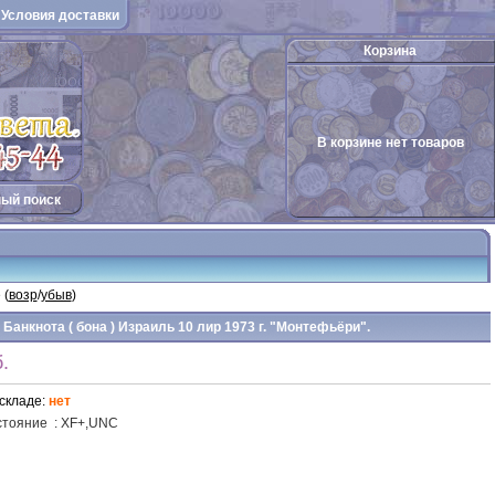
Условия доставки
Корзина
В корзине нет товаров
ый поиск
 (
возр
/
убыв
)
Банкнота ( бона ) Израиль 10 лир 1973 г. "Монтефьёри".
.
складе:
нет
стояние
: XF+,
UNC