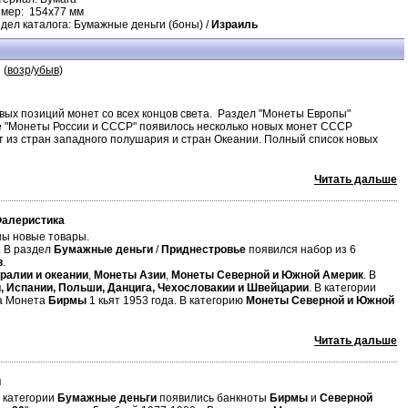
мер: 154х77 мм
дел каталога: Бумажные деньги (боны) /
Израиль
 (
возр
/
убыв
)
ых позиций монет со всех концов света. Раздел "Монеты Европы"
ле "Монеты России и СССР" появилось несколько новых монет СССР
т из стран западного полушария и стран Океании. Полный список новых
Читать дальше
Фалеристика
ы новые товары.
. В раздел
Бумажные деньги
/
Приднестровье
появился набор из 6
в
.
ралии и океании
,
Монеты Азии
,
Монеты Северной и Южной Америк
. В
и, Испании, Польши, Данцига, Чехословакии и Швейцарии
. В категории
а Монета
Бирмы
1 кьят 1953 года. В категорию
Монеты Северной и Южной
Читать дальше
и
В категории
Бумажные деньги
появились банкноты
Бирмы
и
Северной