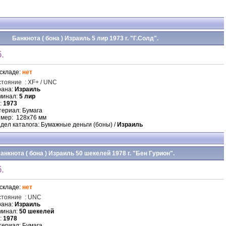
Банкнота ( бона ) Израиль 5 лир 1973 г. "Г.Солд".
.
складе:
нет
стояние
:
XF+ / UNC
рана:
Израиль
минал:
5 лир
:
1973
ериал: Бумага
мер: 128х76 мм
дел каталога: Бумажные деньги (боны) /
Израиль
анкнота ( бона ) Израиль 50 шекелей 1978 г. "Бен Гурион".
.
складе:
нет
стояние
:
UNC
рана:
Израиль
минал:
50 шекелей
:
1978
ериал: Бумага