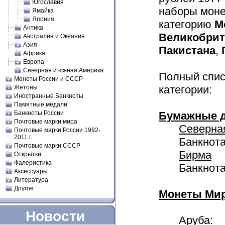
Югославия
наборы мон
Ямайка
Япония
категорию
М
Антика
Великобри
Австралия и Океания
Азия
Пакистана
,
Африка
Европа
Северная и южная Америка
Полный спис
Монеты России и СССР
категории:
Жетоны
Иностранные Банкноты
Памятные медали
Банкноты России
Бумажные д
Почтовые марки мира
Северна
Почтовые марки России 1992-
2011 г.
Банкнота
Почтовые марки СССР
Бирма
Открытки
Фалеристика
Банкнота
Аксессуары
Литература
Другое
Монеты Мир
Новости
Аруба: