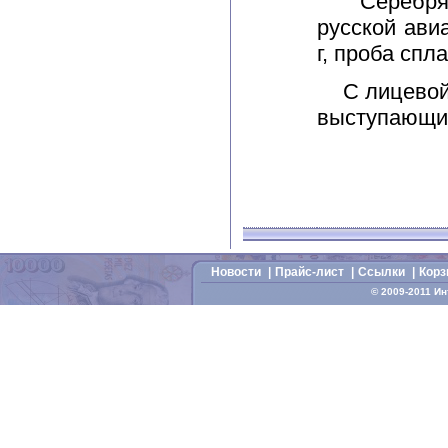
Серебряные
русской ави
г, проба спл
С лицевой и
выступающий
Новости
|
Прайс-лист
|
Cсылки
|
Корз
© 2009-2011 И