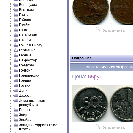
Венесуэла
Вьетнам
Гаити
Гайана
Гамбия
Гана
Увеличить
Гватемала
Гвинея
Гвинея-Бисау
Германия
Гернси
Подробнее
Гибралтар
Гондурас
Монета Бельгия 50 франко
Гонконг
Гренландия
Цена:
65руб.
Греция
Грузия
Дания
Джерси
Доминиканская
республика
Египет
Заир
Замбия
Западно-Африканские
Увеличить
Штаты