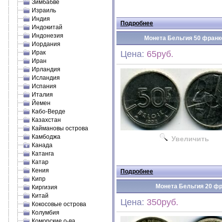
Зимбабве
Израиль
Индия
Подробнее
Индокитай
Индонезия
Монета Бельгия 50 франко
Иордания
Ирак
Цена:
65руб.
Иран
Ирландия
Исландия
Испания
Италия
Йемен
Кабо-Верде
Казахстан
Каймановы острова
Камбоджа
Увеличить
Канада
Катанга
Катар
Кения
Подробнее
Кипр
Монета Бельгия 20 фра
Киргизия
Китай
Цена:
350руб.
Кокосовые острова
Колумбия
Коморские о-ва.