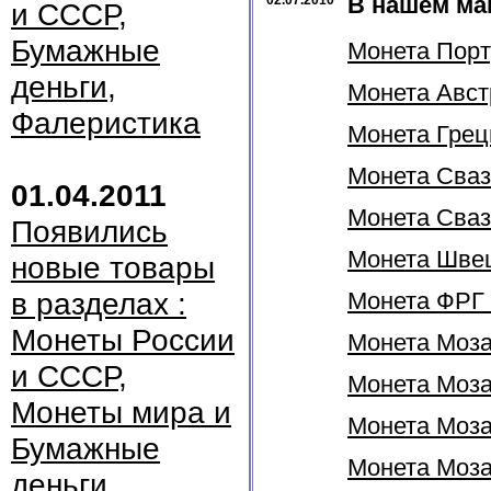
В нашем ма
02.07.2010
и СССР,
Бумажные
Монета Порту
деньги,
Монета Австр
Фалеристика
Монета Греци
Монета Сваз
01.04.2011
Монета Свази
Появились
Монета Швеци
новые товары
в разделах :
Монета ФРГ 
Монеты России
Монета Моза
и СССР,
Монета Мозам
Монеты мира и
Монета Моза
Бумажные
Монета Моза
деньги