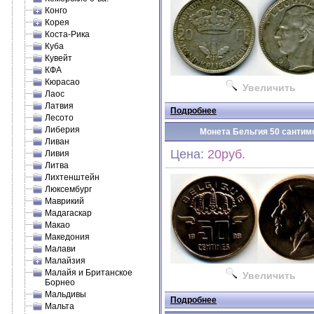
Конго
Корея
Коста-Рика
Куба
Кувейт
КФА
Кюрасао
Увеличить
Лаос
Латвия
Подробнее
Лесото
Либерия
Монета Бельгия 50 сантимов
Ливан
Цена:
20руб.
Ливия
Литва
Лихтенштейн
Люксембург
Маврикий
Мадагаскар
Макао
Македония
Малави
Малайзия
Малайя и Британское
Увеличить
Борнео
Мальдивы
Подробнее
Мальта