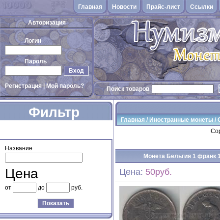
Главная
Новости
Прайс-лист
Cсылки
Авторизация
Логин
Пароль
Вход
Регистрация
|
Мой пароль?
Поиск товаров
Фильтр
Главная
/
Иностранные монеты
/
товаров
Сор
Название
Монета Бельгия 1 франк 
Цена
Цена:
50руб.
от
до
руб.
Показать