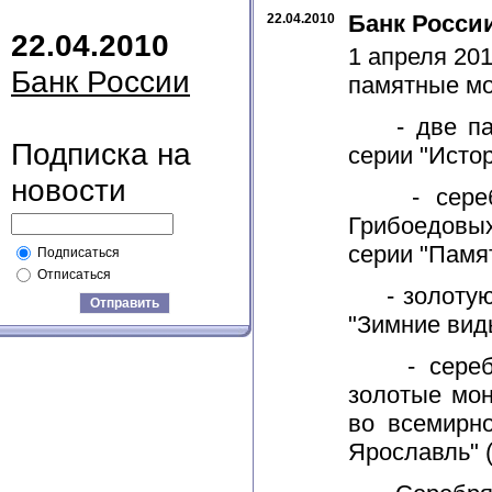
Банк Росси
22.04.2010
22.04.2010
1 апреля 20
Банк России
памятные мо
- две памя
Подписка на
серии "Истор
новости
- серебря
Грибоедовых
серии "Памя
Подписаться
Отписаться
- золотую 
Отправить
"Зимние вид
- серебря
золотые мон
во всемирн
Ярославль" (