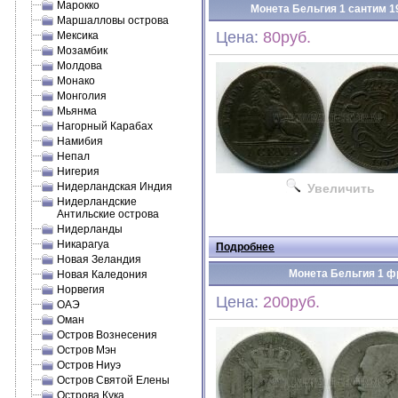
Марокко
Монета Бельгия 1 сантим 1
Маршалловы острова
Цена:
80руб.
Мексика
Мозамбик
Молдова
Монако
Монголия
Мьянма
Нагорный Карабах
Намибия
Непал
Нигерия
Нидерландская Индия
Увеличить
Нидерландские
Антильские острова
Нидерланды
Никарагуа
Подробнее
Новая Зеландия
Монета Бельгия 1 фр
Новая Каледония
Норвегия
Цена:
200руб.
ОАЭ
Оман
Остров Вознесения
Остров Мэн
Остров Ниуэ
Остров Святой Елены
Острова Кука