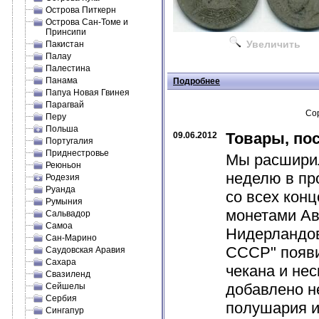
Острова Питкерн
Острова Сан-Томе и
Принсипи
Увеличить
Пакистан
Палау
Палестина
Панама
Подробнее
Папуа Новая Гвинея
Парагвай
Сор
Перу
Польша
Товары, по
09.06.2012
Португалия
Приднестровье
Мы расширил
Реюньон
неделю в пр
Родезия
Руанда
со всех кон
Румыния
монетами Авс
Сальвадор
Самоа
Нидерландов
Сан-Марино
СССР" появи
Саудовская Аравия
Сахара
чекана и не
Свазиленд
добавлено н
Сейшелы
Сербия
полушария и 
Сингапур