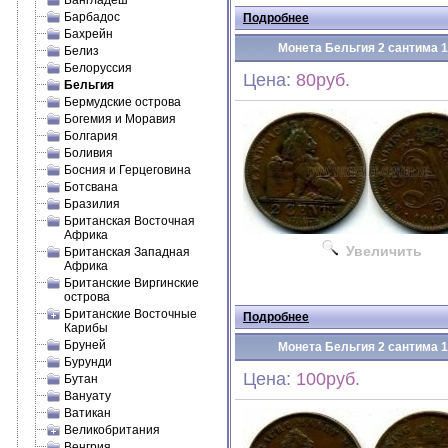
Бангладеш
Барбадос
Подробнее
Бахрейн
Монета Бельгия 2 сантима 
Белиз
Белоруссия
Цена:
80руб.
Бельгия
Бермудские острова
Богемия и Моравия
Болгария
Боливия
Босния и Герцеговина
Ботсвана
Бразилия
Британская Восточная
Африка
Увеличить
Британская Западная
Африка
Британские Виргинские
острова
Британские Восточные
Подробнее
Карибы
Бруней
Монета Бельгия 2 сантима 
Бурунди
Цена:
100руб.
Бутан
Вануату
Ватикан
Великобритания
Венгрия