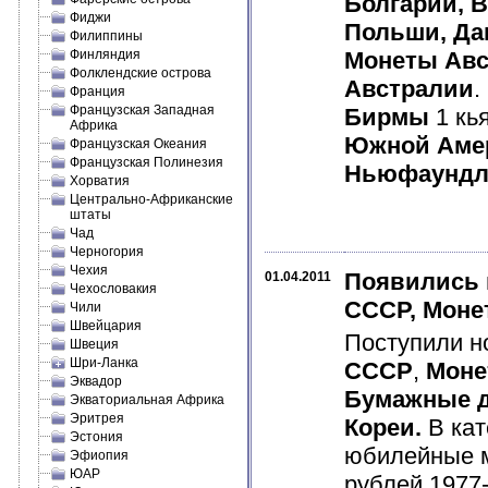
Болгарии, В
Фиджи
Польши, Да
Филиппины
Финляндия
Монеты Авс
Фолклендские острова
Австралии
.
Франция
Французская Западная
Бирмы
1 кь
Африка
Южной Аме
Французская Океания
Французская Полинезия
Ньюфаундл
Хорватия
Центрально-Африканские
штаты
Чад
Черногория
Чехия
Появились 
01.04.2011
Чехословакия
СССР, Моне
Чили
Швейцария
Поступили н
Швеция
Шри-Ланка
СССР
,
Моне
Эквадор
Бумажные д
Экваториальная Африка
Эритрея
Кореи.
В ка
Эстония
юбилейные 
Эфиопия
ЮАР
рублей 1977