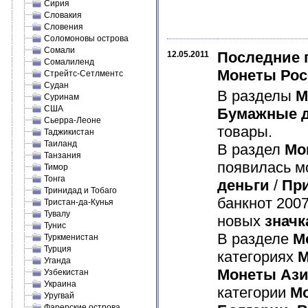
Сирия
Словакия
Словения
Соломоновы острова
Сомали
Последние 
12.05.2011
Сомалиленд
Монеты Рос
Стрейтс-Сетлментс
Судан
В разделы
М
Суринам
США
Бумажные д
Сьерра-Леоне
товары.
Таджикистан
Таиланд
В раздел
Мо
Танзания
появилась мо
Тимор
Тонга
деньги
/
Пр
Тринидад и Тобаго
банкнот 2007
Тристан-да-Кунья
Тувалу
новых
значк
Тунис
В разделе
М
Туркменистан
Турция
категориях
М
Уганда
Монеты Аз
Узбекистан
Украина
категории
М
Уругвай
Фарерские острова