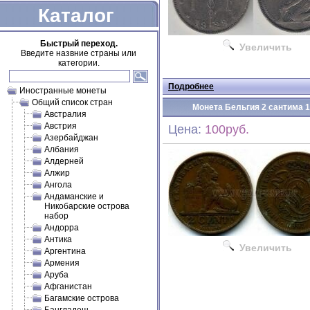
Каталог
Быстрый переход.
Увеличить
Введите назвние страны или
категории.
Подробнее
Иностранные монеты
Общий список стран
Монета Бельгия 2 сантима 
Австралия
Австрия
Цена:
100руб.
Азербайджан
Албания
Алдерней
Алжир
Ангола
Андаманские и
Никобарские острова
набор
Андорра
Антика
Увеличить
Аргентина
Армения
Аруба
Афганистан
Багамские острова