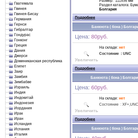
Размер: 111х56 мм
Гватемала
Раздел каталога: Бум
Гвинея
Болгария
Гвинея-Бисау
Подробнее
Германия
Гернси
Банкнота ( бона ) Болгари
Гибралтар
Гондурас
Цена:
80руб.
Гонконг
Греция
На складе:
нет
Дания
Состояние
:
UNC
Джерси
Увеличить
Доминиканская республика
Египет
Подробнее
Заир
Замбия
Банкнота ( бона ) Болгари
Зимбабве
Цена:
60руб.
Израиль
Индия
Индокитай
На складе:
нет
Индонезия
Состояние
:
XF
+,
UN
Иордания
Увеличить
Ирак
Иран
Подробнее
Исландия
Банкнота ( бона ) Болгари
Испания
Италия