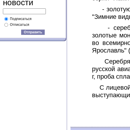
новости
- золотую 
"Зимние вид
Подписаться
Отписаться
- серебря
Отправить
золотые мон
во всемирн
Ярославль" (
Серебряные
русской ави
г, проба спл
С лицевой и
выступающий