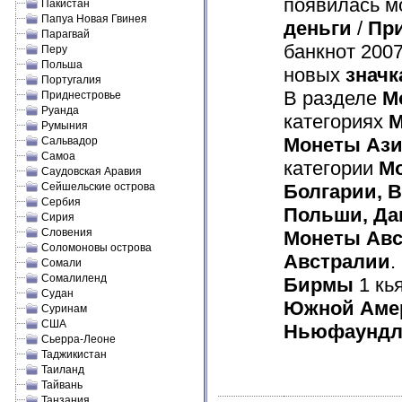
появилась мо
Пакистан
Папуа Новая Гвинея
деньги
/
Пр
Парагвай
банкнот 2007
Перу
Польша
новых
значк
Португалия
В разделе
М
Приднестровье
Руанда
категориях
М
Румыния
Монеты Аз
Сальвадор
Самоа
категории
М
Саудовская Аравия
Сейшельские острова
Болгарии, В
Сербия
Польши, Да
Сирия
Словения
Монеты Авс
Соломоновы острова
Австралии
.
Сомали
Сомалиленд
Бирмы
1 кь
Судан
Южной Аме
Суринам
США
Ньюфаундл
Сьерра-Леоне
Таджикистан
Таиланд
Тайвань
Танзания