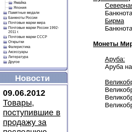
Ямайка
Северна
Япония
Банкнота
Памятные медали
Банкноты России
Бирма
Почтовые марки мира
Банкнота
Почтовые марки России 1992-
2011 г.
Почтовые марки СССР
Открытки
Монеты Мир
Фалеристика
Аксессуары
Литература
Аруба:
Другое
Аруба на
Новости
Великоб
Великобр
09.06.2012
Великобр
Товары,
Великобр
поступившие в
продажу за
последнюю