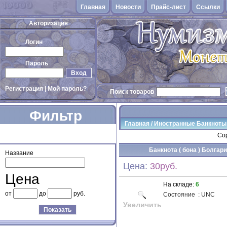
Главная
Новости
Прайс-лист
Cсылки
Авторизация
Логин
Пароль
Вход
Регистрация
|
Мой пароль?
Поиск товаров
Фильтр
Главная
/
Иностранные Банкноты
товаров
Сор
Банкнота ( бона ) Болгари
Название
Цена:
30руб.
Цена
На складе:
6
от
до
руб.
Состояние
:
UNC
Увеличить
Показать