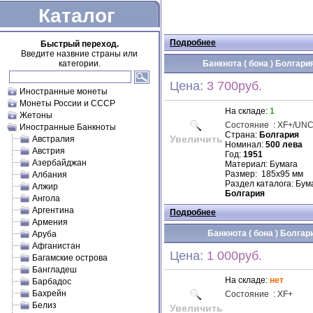
Каталог
Подробнее
Быстрый переход.
Введите назвние страны или
категории.
Банкнота ( бона ) Болгария
Цена:
3 700руб.
Иностранные монеты
Монеты России и СССР
На складе:
1
Жетоны
Состояние
:
XF
+/
UN
Иностранные Банкноты
Страна:
Болгария
Увеличить
Австралия
Номинал:
500 лева
Австрия
Год:
1951
Азербайджан
Материал: Бумага
Размер: 185х95 мм
Албания
Раздел каталога: Бум
Алжир
Болгария
Ангола
Аргентина
Подробнее
Армения
Банкнота ( бона ) Болгари
Аруба
Афганистан
Цена:
1 000руб.
Багамские острова
Бангладеш
На складе:
нет
Барбадос
Бахрейн
Состояние
:
XF
+
Белиз
Увеличить