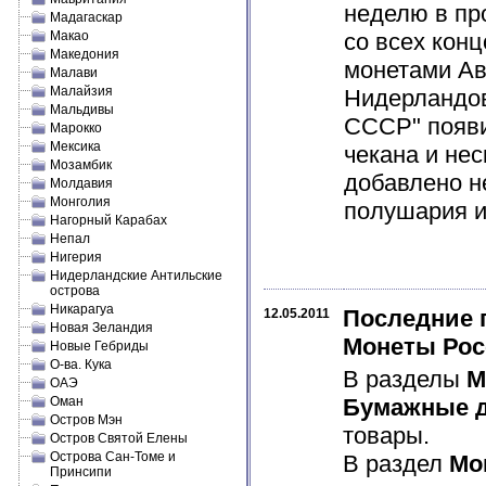
неделю в пр
Мадагаскар
Макао
со всех кон
Македония
монетами Авс
Малави
Малайзия
Нидерландов
Мальдивы
СССР" появи
Марокко
Мексика
чекана и не
Мозамбик
добавлено н
Молдавия
Монголия
полушария и 
Нагорный Карабах
Непал
Нигерия
Нидерландские Антильские
острова
Никарагуа
Последние 
12.05.2011
Новая Зеландия
Монеты Рос
Новые Гебриды
О-ва. Кука
В разделы
М
ОАЭ
Оман
Бумажные д
Остров Мэн
товары.
Остров Святой Елены
Острова Сан-Томе и
В раздел
Мо
Принсипи