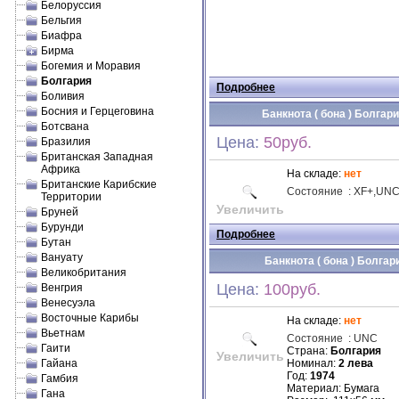
Белоруссия
Бельгия
Биафра
Бирма
Богемия и Моравия
Болгария
Подробнее
Боливия
Босния и Герцеговина
Банкнота ( бона ) Болгари
Ботсвана
Цена:
50руб.
Бразилия
Британская Западная
Африка
На складе:
нет
Британские Карибские
Состояние
:
XF
+,
UN
Территории
Увеличить
Бруней
Бурунди
Подробнее
Бутан
Вануату
Банкнота ( бона ) Болгари
Великобритания
Цена:
100руб.
Венгрия
Венесуэла
Восточные Карибы
На складе:
нет
Вьетнам
Состояние
:
UNC
Гаити
Страна:
Болгария
Увеличить
Гайана
Номинал:
2 лева
Год:
1974
Гамбия
Материал: Бумага
Гана