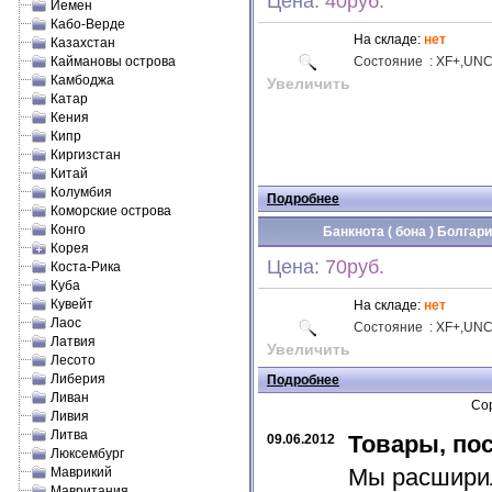
Цена:
40руб.
Йемен
Кабо-Верде
На складе:
нет
Казахстан
Каймановы острова
Состояние
:
XF
+,
UN
Камбоджа
Увеличить
Катар
Кения
Кипр
Киргизстан
Китай
Колумбия
Подробнее
Коморские острова
Конго
Банкнота ( бона ) Болгари
Корея
Цена:
70руб.
Коста-Рика
Куба
Кувейт
На складе:
нет
Лаос
Состояние
:
XF
+,
UN
Латвия
Увеличить
Лесото
Либерия
Подробнее
Ливан
Сор
Ливия
Литва
Товары, по
09.06.2012
Люксембург
Мы расширил
Маврикий
Мавритания