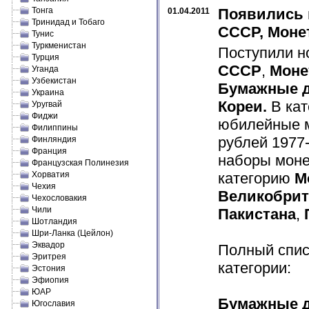
Тонга
Появились 
01.04.2011
Тринидад и Тобаго
СССР, Моне
Тунис
Туркменистан
Поступили н
Турция
СССР
,
Моне
Уганда
Узбекистан
Бумажные д
Украина
Кореи.
В ка
Уругвай
Фиджи
юбилейные 
Филиппины
рублей 1977
Финляндия
Франция
наборы мон
Французская Полинезия
Хорватия
категорию
М
Чехия
Великобри
Чехословакия
Чили
Пакистана
,
Шотландия
Шри-Ланка (Цейлон)
Эквадор
Полный спис
Эритрея
категории:
Эстония
Эфиопия
ЮАР
Бумажные д
Югославия